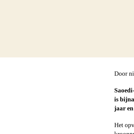
Door ni
Saoedi-
is bijn
jaar en
Het opv