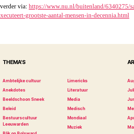
 verder via:
https://www.nu.nl/buitenland/6340275/s
executeert-grootste-aantal-mensen-in-decennia.html
THEMA'S
AR
Ambtelijke cultuur
Limericks
Au
Anekdotes
Literatuur
Jul
Beeldschoon Sneek
Media
Ju
Beleid
Medisch
Me
Bestuurscultuur
Mondiaal
Apr
Leeuwarden
Muziek
Ma
Blik op Bolsward