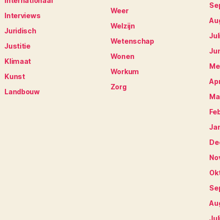
Internationaal
Se
Weer
Interviews
Au
Welzijn
Juridisch
Jul
Wetenschap
Justitie
Ju
Wonen
Klimaat
Me
Workum
Kunst
Apr
Zorg
Landbouw
Ma
Fe
Ja
De
No
Ok
Se
Au
Jul