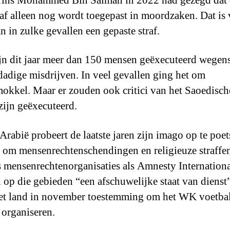
rins Mohammed Bin Salman in 2022 had gezegd dat 
af alleen nog wordt toegepast in moordzaken. Dat is
n in zulke gevallen een gepaste straf.
jn dit jaar meer dan 150 mensen geëxecuteerd wegens
adige misdrijven. In veel gevallen ging het om
okkel. Maar er zouden ook critici van het Saoedisch
zijn geëxecuteerd.
Arabië probeert de laatste jaren zijn imago op te poet
t om mensenrechtenschendingen en religieuze straffe
 mensenrechtenorganisaties als Amnesty Internationa
d op die gebieden “een afschuwelijke staat van dienst
et land in november toestemming om het WK voetbal
 organiseren.