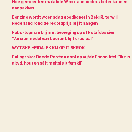
Hoe gemeenten malafide Wmo-aanbieders beter kunnen
aanpakken
Benzine wordt woensdag goedkoper in België, terwijl
Nederland rond de recordprijs blijft hangen
Rabo-topman blij met beweging op stikstofdossier:
‘Verdienmodel van boeren blijft cruciaal’
WYTSKE HEIDA: EK KIJ OP IT SKROK
Palingroker Doede Postma aast op vijfde Friese titel: “Ik sis
altyd, hout en sâlt meitsje it ferskil”