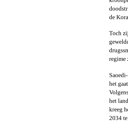
kroonp
doodstr
de Kora
Toch zi
geweldd
drugssm
regime 
Saoedi-
het gaa
Volgens
het lan
kreeg h
2034 te