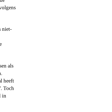
de
 volgens
 niet-
e
sen als
n.
l heeft
”. Toch
 in