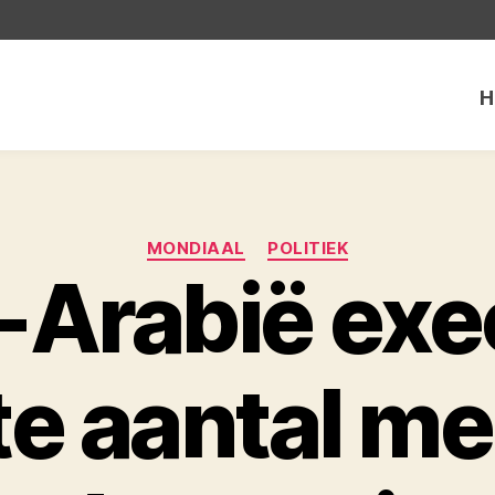
H
Categorieën
MONDIAAL
POLITIEK
-Arabië exe
te aantal me