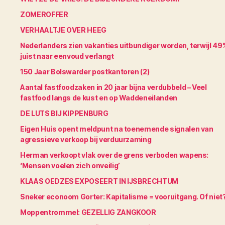
ZOMEROFFER
VERHAALTJE OVER HEEG
Nederlanders zien vakanties uitbundiger worden, terwijl 49
juist naar eenvoud verlangt
150 Jaar Bolswarder postkantoren (2)
Aantal fastfoodzaken in 20 jaar bijna verdubbeld – Veel
fastfood langs de kust en op Waddeneilanden
DE LUTS BIJ KIPPENBURG
Eigen Huis opent meldpunt na toenemende signalen van
agressieve verkoop bij verduurzaming
Herman verkoopt vlak over de grens verboden wapens:
‘Mensen voelen zich onveilig’
KLAAS OEDZES EXPOSEERT IN IJSBRECHTUM
Sneker econoom Gorter: Kapitalisme = vooruitgang. Of niet
Moppentrommel: GEZELLIG ZANGKOOR