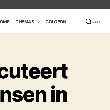
OME
THEMA’S
COLOFON
Zoek
cuteert
nsen in