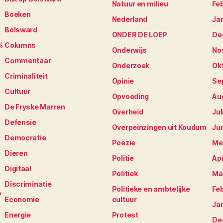
Natuur en milieu
Fe
Boeken
Nederland
Ja
Bolsward
ONDER DE LOEP
De
%
Columns
Onderwijs
No
Commentaar
Onderzoek
Ok
Criminaliteit
Opinie
Se
Cultuur
Opvoeding
Au
De Fryske Marren
Overheid
Jul
Defensie
Overpeinzingen uit Koudum
Ju
Democratie
Poëzie
Me
Dieren
Politie
Apr
Digitaal
Politiek
Ma
Discriminatie
Politieke en ambtelijke
Fe
?
Economie
cultuur
Ja
Energie
Protest
De