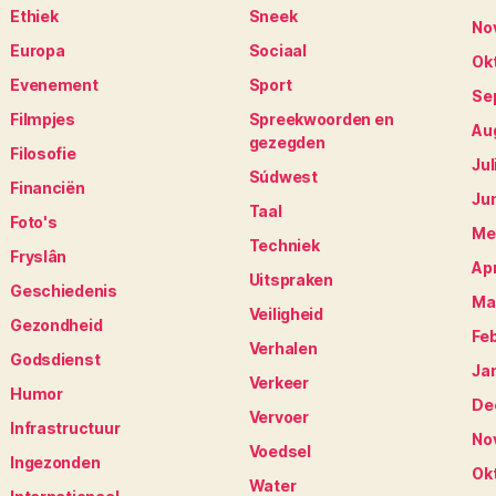
Ethiek
Sneek
No
Europa
Sociaal
Ok
Evenement
Sport
Se
Filmpjes
Spreekwoorden en
Au
gezegden
Filosofie
Jul
Súdwest
Financiën
Ju
Taal
Foto's
Me
Techniek
Fryslân
Apr
Uitspraken
Geschiedenis
Ma
Veiligheid
Gezondheid
Fe
Verhalen
Godsdienst
Ja
Verkeer
Humor
De
Vervoer
Infrastructuur
No
Voedsel
Ingezonden
Ok
Water