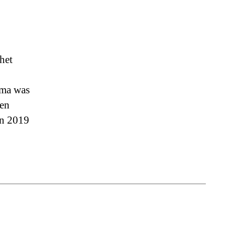
het
mma was
ien
in 2019