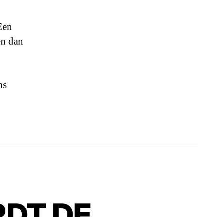
Een
en dan
ns
RDT DE