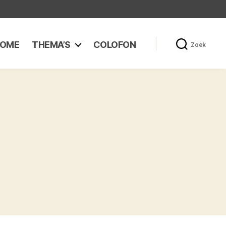
OME
THEMA’S
COLOFON
Zoek