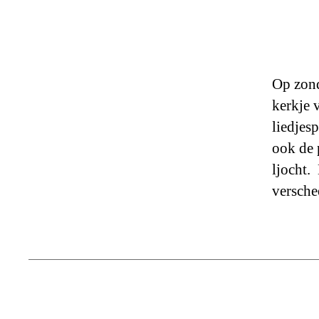
Op zond
kerkje 
liedjes
ook de 
ljocht.
versche