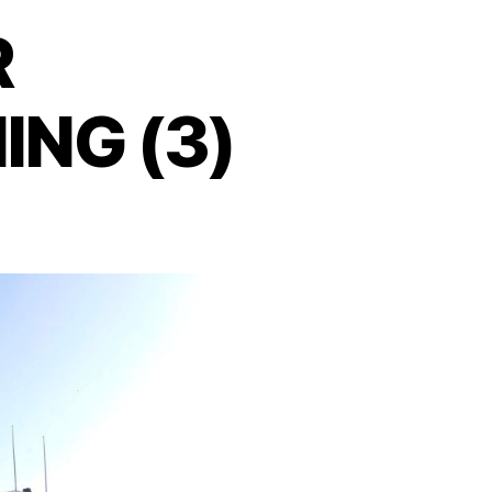
R
NG (3)