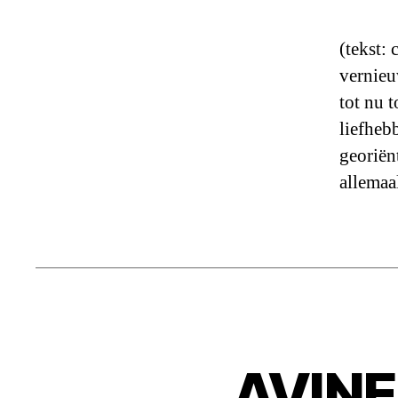
(tekst:
vernieu
tot nu 
liefheb
georiënt
allemaa
AVINE