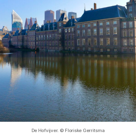
De Hofvijver. © Floriske Gerritsma