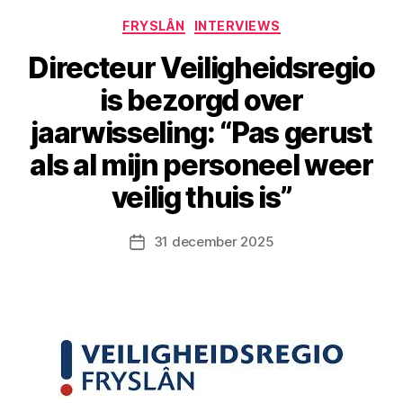
Categorieën
FRYSLÂN
INTERVIEWS
Directeur Veiligheidsregio
is bezorgd over
jaarwisseling: “Pas gerust
als al mijn personeel weer
veilig thuis is”
31 december 2025
Berichtdatum