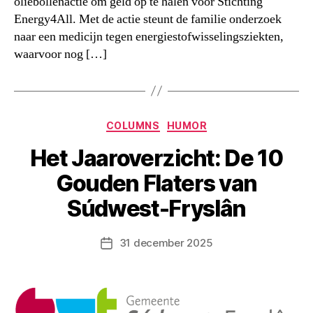
oliebollenactie om geld op te halen voor Stichting
Energy4All. Met de actie steunt de familie onderzoek
naar een medicijn tegen energiestofwisselingsziekten,
waarvoor nog […]
Categorieën
COLUMNS
HUMOR
Het Jaaroverzicht: De 10
Gouden Flaters van
Súdwest-Fryslân
31 december 2025
Berichtdatum