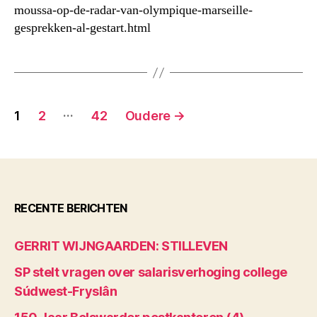
moussa-op-de-radar-van-olympique-marseille-
gesprekken-al-gestart.html
Berichten
…
1
2
42
Oudere
→
paginering
RECENTE BERICHTEN
GERRIT WIJNGAARDEN: STILLEVEN
SP stelt vragen over salarisverhoging college
Súdwest-Fryslân