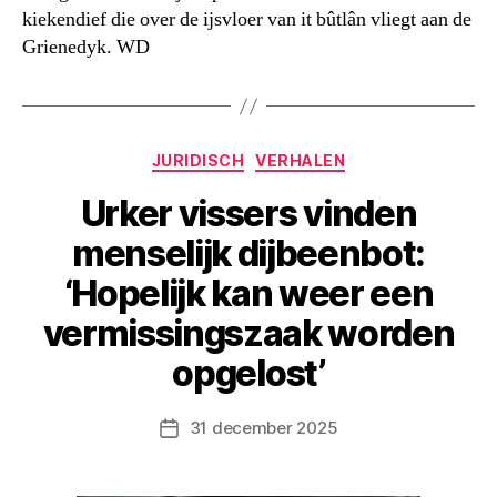
kiekendief die over de ijsvloer van it bûtlân vliegt aan de
Grienedyk. WD
Categorieën
JURIDISCH
VERHALEN
Urker vissers vinden
menselijk dijbeenbot:
‘Hopelijk kan weer een
vermissingszaak worden
opgelost’
31 december 2025
Berichtdatum