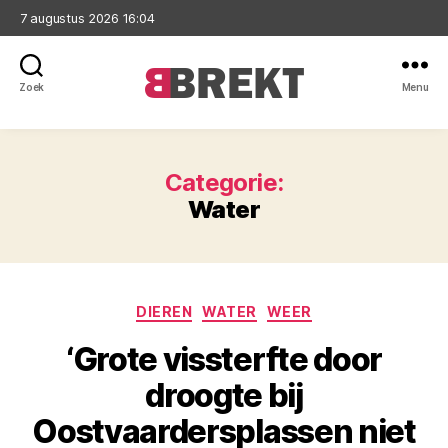
7 augustus 2026 16:04
Zoek
Menu
Brekt
Categorie:
Water
Categorieën
DIEREN
WATER
WEER
‘Grote vissterfte door
droogte bij
Oostvaardersplassen niet