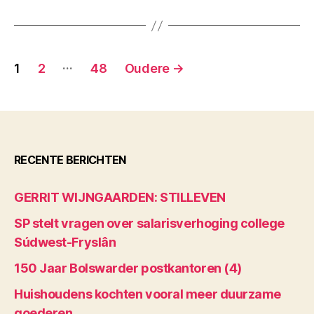
Berichten
…
1
2
48
Oudere
→
paginering
RECENTE BERICHTEN
GERRIT WIJNGAARDEN: STILLEVEN
SP stelt vragen over salarisverhoging college
Súdwest-Fryslân
150 Jaar Bolswarder postkantoren (4)
Huishoudens kochten vooral meer duurzame
goederen