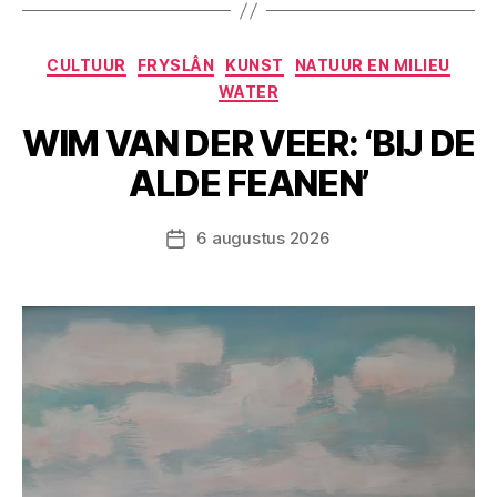
Categorieën
CULTUUR
FRYSLÂN
KUNST
NATUUR EN MILIEU
WATER
WIM VAN DER VEER: ‘BIJ DE
ALDE FEANEN’
6 augustus 2026
Berichtdatum