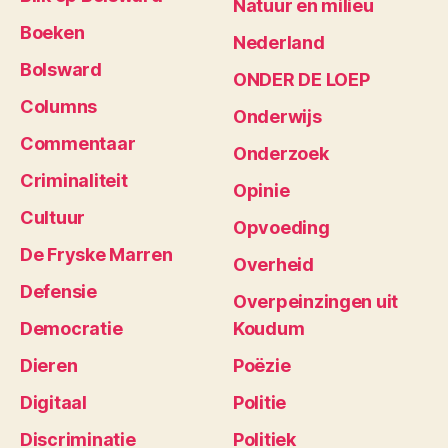
Natuur en milieu
Boeken
Nederland
Bolsward
ONDER DE LOEP
Columns
Onderwijs
Commentaar
Onderzoek
Criminaliteit
Opinie
Cultuur
Opvoeding
De Fryske Marren
Overheid
Defensie
Overpeinzingen uit
Democratie
Koudum
Dieren
Poëzie
Digitaal
Politie
Discriminatie
Politiek