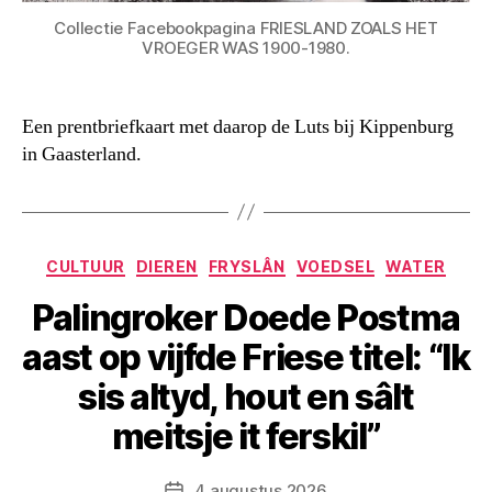
Collectie Facebookpagina FRIESLAND ZOALS HET
VROEGER WAS 1900-1980.
Een prentbriefkaart met daarop de Luts bij Kippenburg
in Gaasterland.
Categorieën
CULTUUR
DIEREN
FRYSLÂN
VOEDSEL
WATER
Palingroker Doede Postma
aast op vijfde Friese titel: “Ik
sis altyd, hout en sâlt
meitsje it ferskil”
4 augustus 2026
Berichtdatum