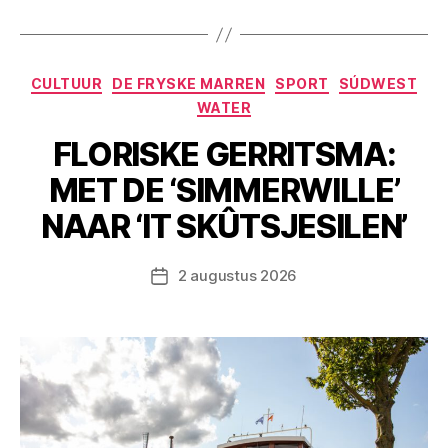
Categorieën
CULTUUR
DE FRYSKE MARREN
SPORT
SÚDWEST
WATER
FLORISKE GERRITSMA:
MET DE ‘SIMMERWILLE’
NAAR ‘IT SKÛTSJESILEN’
2 augustus 2026
Berichtdatum