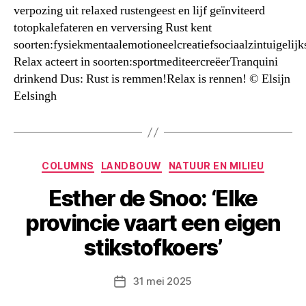
verpozing uit relaxed rustengeest en lijf geïnviteerd
totopkalefateren en verversing Rust kent
soorten:fysiekmentaalemotioneelcreatiefsociaalzintuigelijk
Relax acteert in soorten:sportmediteercreëerTranquini
drinkend Dus: Rust is remmen!Relax is rennen! © Elsijn
Eelsingh
Categorieën
COLUMNS
LANDBOUW
NATUUR EN MILIEU
Esther de Snoo: ‘Elke
provincie vaart een eigen
stikstofkoers’
31 mei 2025
Berichtdatum