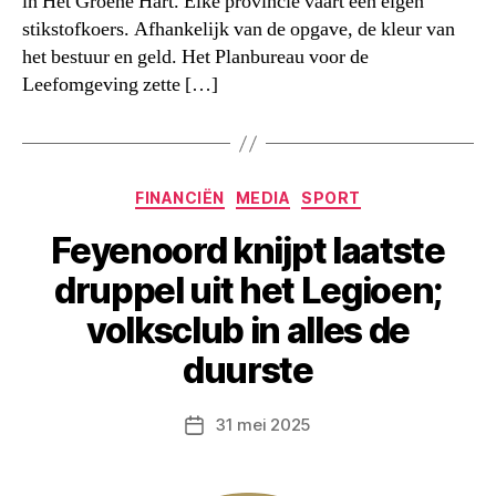
in Het Groene Hart. Elke provincie vaart een eigen
stikstofkoers. Afhankelijk van de opgave, de kleur van
het bestuur en geld. Het Planbureau voor de
Leefomgeving zette […]
Categorieën
FINANCIËN
MEDIA
SPORT
Feyenoord knijpt laatste
druppel uit het Legioen;
volksclub in alles de
duurste
31 mei 2025
Berichtdatum