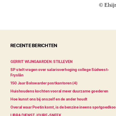
© Elsij
RECENTE BERICHTEN
GERRIT WIJNGAARDEN: STILLEVEN
SP stelt vragen over salarisverhoging college Súdwest-
Fryslân
150 Jaar Bolswarder postkantoren (4)
Huishoudens kochten vooral meer duurzame goederen
Hoe kunst ons bij onszelf en de ander houdt
Overal waar Poetin komt, is de benzine ineens spotgoedko
LIBRA DIENST JOURE-SNEEK