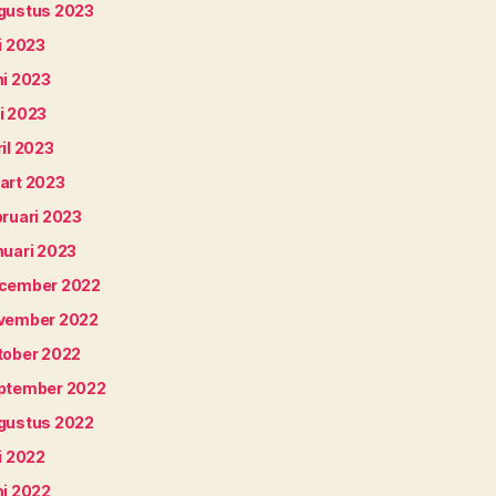
gustus 2023
i 2023
ni 2023
i 2023
il 2023
art 2023
bruari 2023
nuari 2023
cember 2022
vember 2022
tober 2022
ptember 2022
gustus 2022
i 2022
ni 2022