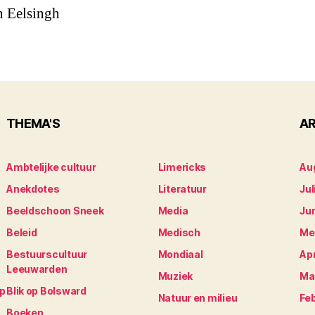
n Eelsingh
THEMA'S
AR
Ambtelijke cultuur
Limericks
Au
Anekdotes
Literatuur
Jul
Beeldschoon Sneek
Media
Ju
Beleid
Medisch
Me
Bestuurscultuur
Mondiaal
Apr
Leeuwarden
Muziek
Ma
op
Blik op Bolsward
Natuur en milieu
Fe
Boeken