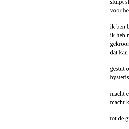
sluipt s
voor he
ik ben 
ik heb 
gekroon
dat kan 
gestut 
hysteri
macht e
macht k
tot de g