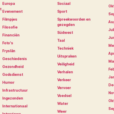
Europa
Sociaal
Ok
t
Evenement
Sport
Se
Filmpjes
Spreekwoorden en
Au
gezegden
Filosofie
Jul
Súdwest
Financiën
Ju
Taal
Foto's
Me
Techniek
Fryslân
Apr
Uitspraken
Geschiedenis
Ma
Veiligheid
Gezondheid
Fe
Verhalen
Godsdienst
Ja
Verkeer
Humor
De
Vervoer
Infrastructuur
No
Voedsel
Ingezonden
Ok
Water
Internationaal
Se
Weer
Interviews