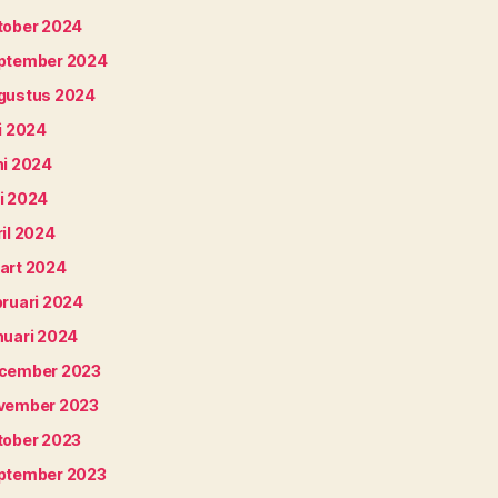
tober 2024
ptember 2024
gustus 2024
i 2024
ni 2024
i 2024
il 2024
art 2024
bruari 2024
nuari 2024
cember 2023
vember 2023
tober 2023
ptember 2023