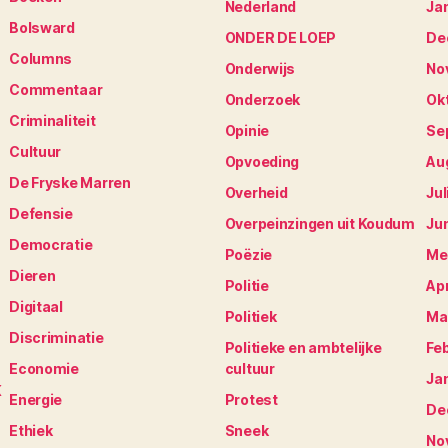
Nederland
Ja
Bolsward
ONDER DE LOEP
De
Columns
Onderwijs
No
Commentaar
Onderzoek
Ok
Criminaliteit
Opinie
Se
Cultuur
Opvoeding
Au
De Fryske Marren
Overheid
Jul
Defensie
Overpeinzingen uit Koudum
Ju
Democratie
Poëzie
Me
Dieren
Politie
Apr
Digitaal
Politiek
Ma
Discriminatie
Politieke en ambtelijke
Fe
Economie
cultuur
Ja
K
Energie
Protest
De
Ethiek
Sneek
No