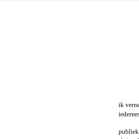
ik vern
iederee
publiek