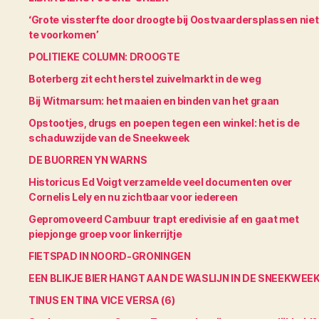
‘Grote vissterfte door droogte bij Oostvaardersplassen niet
te voorkomen’
POLITIEKE COLUMN: DROOGTE
Boterberg zit echt herstel zuivelmarkt in de weg
Bij Witmarsum: het maaien en binden van het graan
Opstootjes, drugs en poepen tegen een winkel: het is de
schaduwzijde van de Sneekweek
DE BUORREN YN WARNS
Historicus Ed Voigt verzamelde veel documenten over
Cornelis Lely en nu zichtbaar voor iedereen
Gepromoveerd Cambuur trapt eredivisie af en gaat met
piepjonge groep voor linkerrijtje
FIETSPAD IN NOORD-GRONINGEN
EEN BLIKJE BIER HANGT AAN DE WASLIJN IN DE SNEEKWEE
TINUS EN TINA VICE VERSA (6)