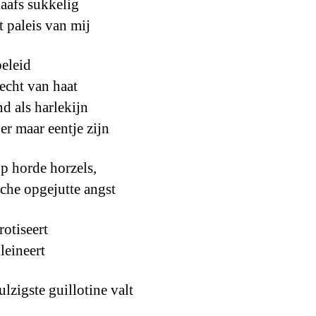
laafs sukkelig
t paleis van mij
beleid
recht van haat
d als harlekijn
er maar eentje zijn
op horde horzels,
sche opgejutte angst
rotiseert
leineert
ulzigste guillotine valt