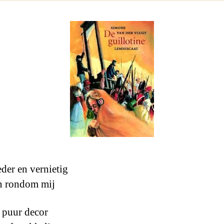
eder en vernietig
n rondom mij
 puur decor