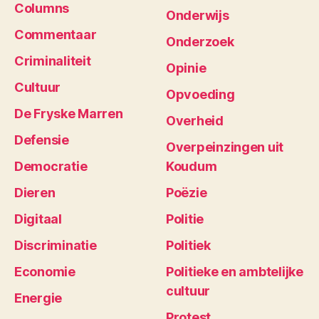
Columns
Onderwijs
Commentaar
Onderzoek
Criminaliteit
Opinie
Cultuur
Opvoeding
De Fryske Marren
Overheid
Defensie
Overpeinzingen uit
Democratie
Koudum
Dieren
Poëzie
Digitaal
Politie
Discriminatie
Politiek
Economie
Politieke en ambtelijke
cultuur
Energie
Protest