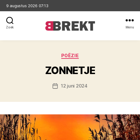
9 augustus 2026 07:13
Zoek
Menu
Brekt
Categorieën
POËZIE
ZONNETJE
12 juni 2024
Berichtdatum