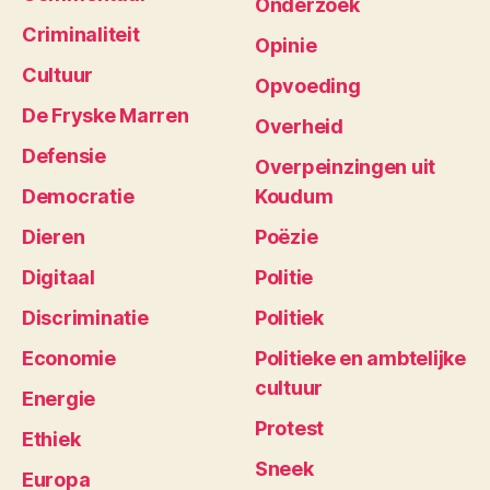
Onderzoek
Criminaliteit
Opinie
Cultuur
Opvoeding
De Fryske Marren
Overheid
Defensie
Overpeinzingen uit
Democratie
Koudum
Dieren
Poëzie
Digitaal
Politie
Discriminatie
Politiek
Economie
Politieke en ambtelijke
cultuur
Energie
Protest
Ethiek
Sneek
Europa