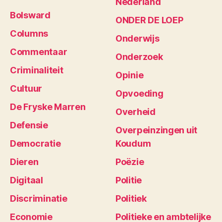
Nederland
Bolsward
ONDER DE LOEP
Columns
Onderwijs
Commentaar
Onderzoek
Criminaliteit
Opinie
Cultuur
Opvoeding
De Fryske Marren
Overheid
Defensie
Overpeinzingen uit
Democratie
Koudum
Dieren
Poëzie
Digitaal
Politie
Discriminatie
Politiek
Economie
Politieke en ambtelijke