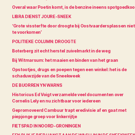
Overal waar Poetin komt, is de benzine ineens spotgoedko
LIBRA DIENST JOURE-SNEEK
‘Grote vissterfte door droogte bij Oostvaardersplassen niet
te voorkomen’
POLITIEKE COLUMN: DROOGTE
Boterberg zit echt herstel zuivelmarkt in de weg
Bij Witmarsum: het maaien en binden van het graan
Opstootjes, drugs en poepen tegen een winkel: het is de
schaduwzijde van de Sneekweek
DE BUORREN YN WARNS
Historicus Ed Voigt verzamelde veel documenten over
Cornelis Lely en nu zichtbaar voor iedereen
Gepromoveerd Cambuur trapt eredivisie af en gaat met
piepjonge groep voor linkerrijtje
FIETSPAD IN NOORD-GRONINGEN