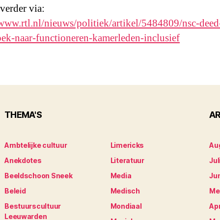
 verder via:
/www.rtl.nl/nieuws/politiek/artikel/5484809/nsc-deed
ek-naar-functioneren-kamerleden-inclusief
THEMA'S
AR
Ambtelijke cultuur
Limericks
Au
Anekdotes
Literatuur
Jul
Beeldschoon Sneek
Media
Ju
Beleid
Medisch
Me
Bestuurscultuur
Mondiaal
Apr
Leeuwarden