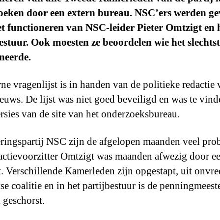
oeken door een extern bureau. NSC’ers werden g
t functioneren van NSC-leider Pieter Omtzigt en 
estuur. Ook moesten ze beoordelen wie het slechtst
neerde.
rne vragenlijst is in handen van de politieke redactie
uws. De lijst was niet goed beveiligd en was te vin
rsies van de site van het onderzoeksbureau.
eringspartij NSC zijn de afgelopen maanden veel pro
ctievoorzitter Omtzigt was maanden afwezig door e
. Verschillende Kamerleden zijn opgestapt, uit onvre
se coalitie en in het partijbestuur is de penningmeest
k geschorst.