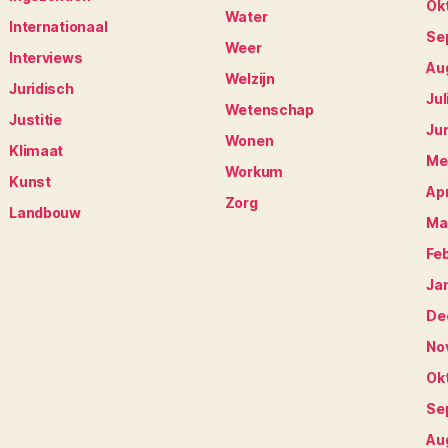
Ok
Water
Internationaal
Se
Weer
Interviews
Au
Welzijn
Juridisch
Jul
Wetenschap
Justitie
Ju
Wonen
Klimaat
Me
Workum
Kunst
Apr
Zorg
Landbouw
Ma
Fe
Ja
De
No
Ok
Se
Au