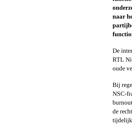
onderz
naar he
partijb
functio
De inte
RTL Nie
oude ve
Bij reg
NSC-fra
burnout
de recht
tijdelij