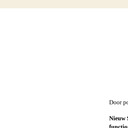
Door po
Nieuw S
functio