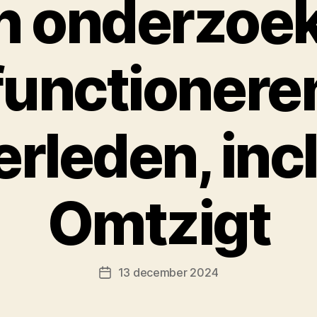
rn onderzoek
functionere
rleden, incl
Omtzigt
13 december 2024
Berichtdatum