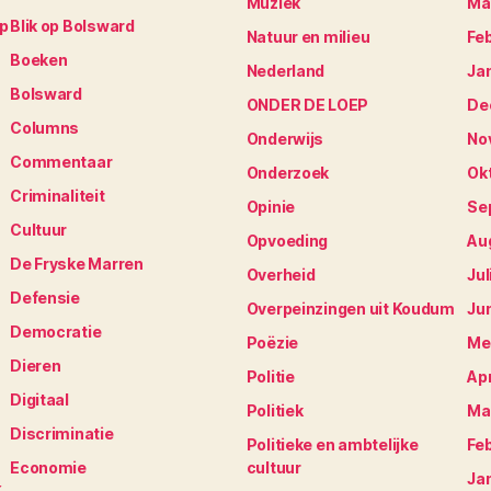
Muziek
Ma
op
Blik op Bolsward
Natuur en milieu
Fe
Boeken
Nederland
Ja
Bolsward
ONDER DE LOEP
De
Columns
Onderwijs
No
Commentaar
Onderzoek
Ok
Criminaliteit
Opinie
Se
Cultuur
Opvoeding
Au
De Fryske Marren
Overheid
Jul
Defensie
Overpeinzingen uit Koudum
Ju
Democratie
Poëzie
Me
Dieren
Politie
Apr
Digitaal
Politiek
Ma
Discriminatie
Politieke en ambtelijke
Fe
Economie
cultuur
Ja