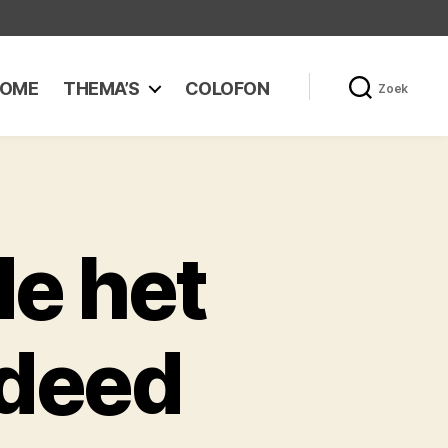
OME
THEMA’S
COLOFON
Zoek
de het
 deed