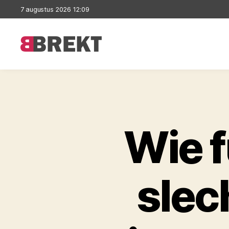
7 augustus 2026 12:09
Brekt
Wie f
slec