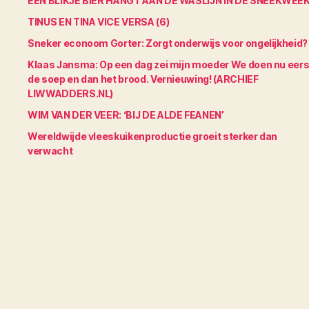
EEN BLIKJE BIER HANGT AAN DE WASLIJN IN DE SNEEKWEE
TINUS EN TINA VICE VERSA (6)
Sneker econoom Gorter: Zorgt onderwijs voor ongelijkheid?
Klaas Jansma: Op een dag zei mijn moeder We doen nu eers
de soep en dan het brood. Vernieuwing! (ARCHIEF
LIWWADDERS.NL)
WIM VAN DER VEER: ‘BIJ DE ALDE FEANEN’
Wereldwijde vleeskuikenproductie groeit sterker dan
verwacht