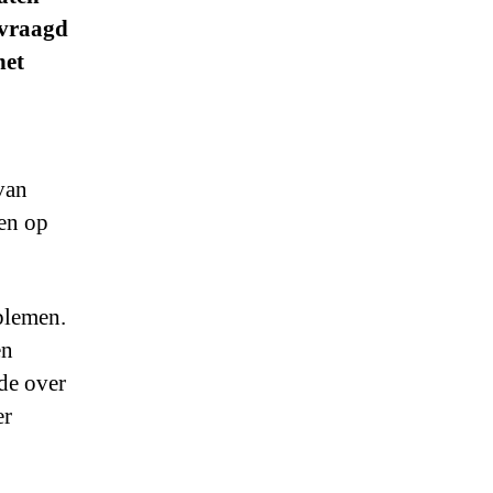
evraagd
het
 van
den op
blemen.
en
de over
er