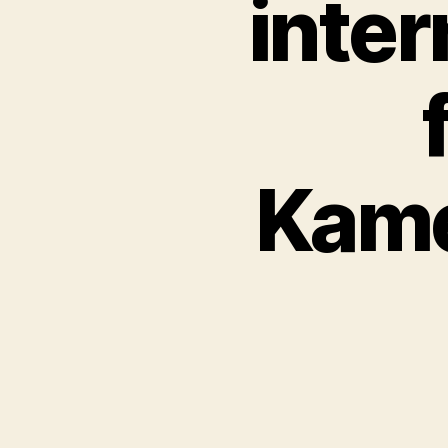
inte
Kame