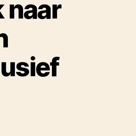
 naar
n
usief