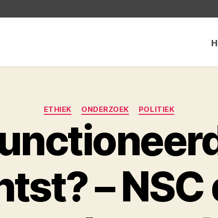
H
Categorieën
ETHIEK
ONDERZOEK
POLITIEK
unctioneer
htst? – NSC