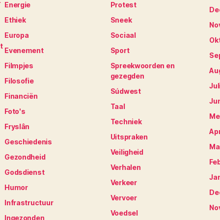
K
Energie
Protest
De
Ethiek
Sneek
No
Europa
Sociaal
Ok
t
Evenement
Sport
Se
Filmpjes
Spreekwoorden en
Au
gezegden
Filosofie
Jul
Súdwest
Financiën
Ju
Taal
Foto's
Me
Techniek
Fryslân
Apr
Uitspraken
Geschiedenis
Ma
Veiligheid
Gezondheid
Fe
Verhalen
Godsdienst
Ja
Verkeer
Humor
De
Vervoer
Infrastructuur
No
Voedsel
Ingezonden