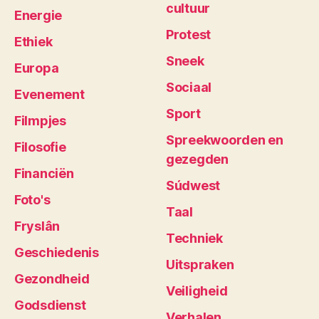
cultuur
Energie
Protest
Ethiek
Sneek
Europa
Sociaal
Evenement
Sport
Filmpjes
Spreekwoorden en
Filosofie
gezegden
Financiën
Súdwest
Foto's
Taal
Fryslân
Techniek
Geschiedenis
Uitspraken
Gezondheid
Veiligheid
Godsdienst
Verhalen