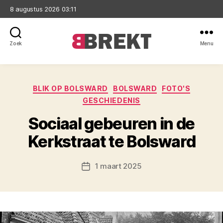
8 augustus 2026 03:11
Zoek
Menu
Brekt
Categorieën
BLIK OP BOLSWARD
BOLSWARD
FOTO'S
GESCHIEDENIS
Sociaal gebeuren in de
Kerkstraat te Bolsward
1 maart 2025
Berichtdatum