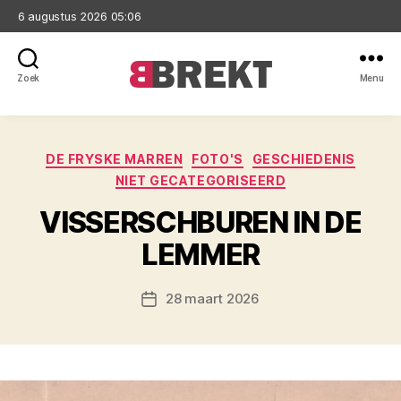
6 augustus 2026 05:06
Zoek
Menu
Brekt
Categorieën
DE FRYSKE MARREN
FOTO'S
GESCHIEDENIS
NIET GECATEGORISEERD
VISSERSCHBUREN IN DE
LEMMER
28 maart 2026
Berichtdatum