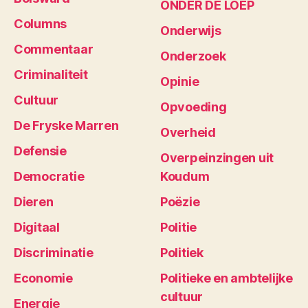
ONDER DE LOEP
Columns
Onderwijs
Commentaar
Onderzoek
Criminaliteit
Opinie
Cultuur
Opvoeding
De Fryske Marren
Overheid
Defensie
Overpeinzingen uit
Democratie
Koudum
Dieren
Poëzie
Digitaal
Politie
Discriminatie
Politiek
Economie
Politieke en ambtelijke
cultuur
Energie