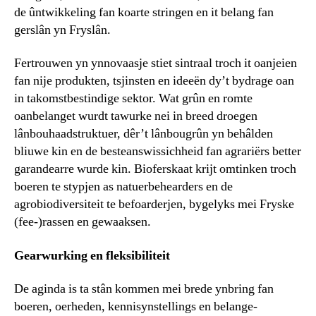
de ûntwikkeling fan koarte stringen en it belang fan
gerslân yn Fryslân.
Fertrouwen yn ynnovaasje stiet sintraal troch it oanjeien
fan nije produkten, tsjinsten en ideeën dy’t bydrage oan
in takomstbestindige sektor. Wat grûn en romte
oanbelanget wurdt tawurke nei in breed droegen
lânbouhaadstruktuer, dêr’t lânbougrûn yn behâlden
bliuwe kin en de besteanswissichheid fan agrariërs better
garandearre wurde kin. Bioferskaat krijt omtinken troch
boeren te stypjen as natuerbehearders en de
agrobiodiversiteit te befoarderjen, bygelyks mei Fryske
(fee-)rassen en gewaaksen.
Gearwurking en fleksibiliteit
De aginda is ta stân kommen mei brede ynbring fan
boeren, oerheden, kennisynstellings en belange-