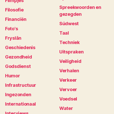
Filmpjes
Spreekwoorden en
Filosofie
gezegden
Financiën
Súdwest
Foto's
Taal
Fryslân
Techniek
Geschiedenis
Uitspraken
Gezondheid
Veiligheid
Godsdienst
Verhalen
Humor
Verkeer
Infrastructuur
Vervoer
Ingezonden
Voedsel
Internationaal
Water
Interviews