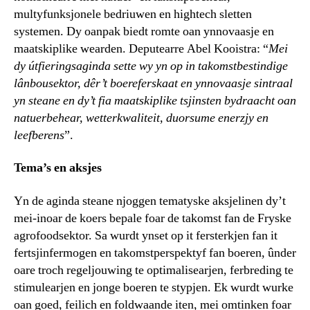
multyfunksjonele bedriuwen en hightech sletten
systemen. Dy oanpak biedt romte oan ynnovaasje en
maatskiplike wearden. Deputearre Abel Kooistra: “
Mei
dy útfieringsaginda sette wy yn op in takomstbestindige
lânbousektor, dêr’t boereferskaat en ynnovaasje sintraal
yn steane en dy’t fia maatskiplike tsjinsten bydraacht oan
natuerbehear, wetterkwaliteit, duorsume enerzjy en
leefberens
”.
Tema’s en aksjes
Yn de aginda steane njoggen tematyske aksjelinen dy’t
mei-inoar de koers bepale foar de takomst fan de Fryske
agrofoodsektor. Sa wurdt ynset op it fersterkjen fan it
fertsjinfermogen en takomstperspektyf fan boeren, ûnder
oare troch regeljouwing te optimalisearjen, ferbreding te
stimulearjen en jonge boeren te stypjen. Ek wurdt wurke
oan goed, feilich en foldwaande iten, mei omtinken foar