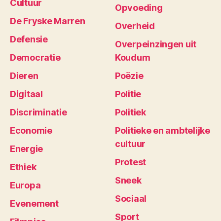
Cultuur
Opvoeding
De Fryske Marren
Overheid
Defensie
Overpeinzingen uit
Democratie
Koudum
Dieren
Poëzie
Digitaal
Politie
Discriminatie
Politiek
Economie
Politieke en ambtelijke
cultuur
Energie
Protest
Ethiek
Sneek
Europa
Sociaal
Evenement
Sport