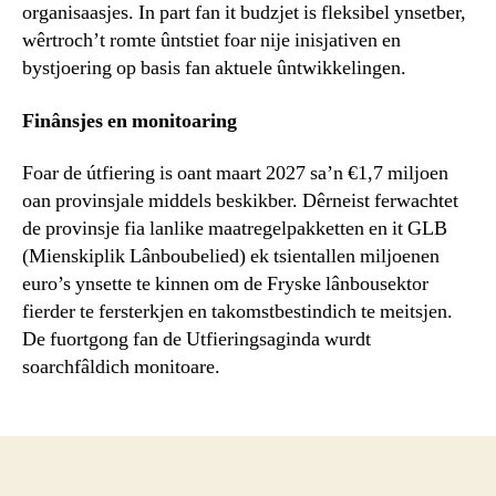
organisaasjes. In part fan it budzjet is fleksibel ynsetber,
wêrtroch’t romte ûntstiet foar nije inisjativen en
bystjoering op basis fan aktuele ûntwikkelingen.
Finânsjes en monitoaring
Foar de útfiering is oant maart 2027 sa’n €1,7 miljoen
oan provinsjale middels beskikber. Dêrneist ferwachtet
de provinsje fia lanlike maatregelpakketten en it GLB
(Mienskiplik Lânboubelied) ek tsientallen miljoenen
euro’s ynsette te kinnen om de Fryske lânbousektor
fierder te fersterkjen en takomstbestindich te meitsjen.
De fuortgong fan de Utfieringsaginda wurdt
soarchfâldich monitoare.