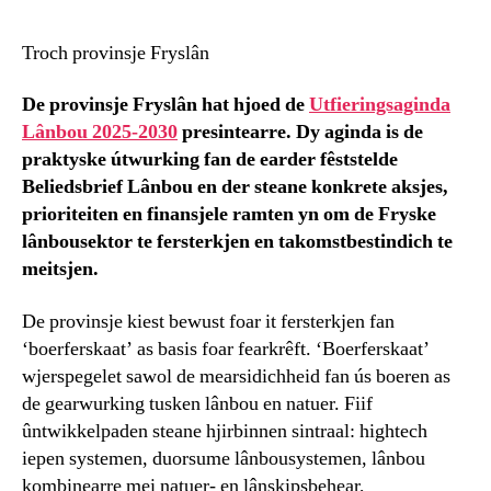
Troch provinsje Fryslân
De provinsje Fryslân hat hjoed de
Utfieringsaginda
Lânbou 2025-2030
presintearre. Dy aginda is de
praktyske útwurking fan de earder fêststelde
Beliedsbrief Lânbou en der steane konkrete aksjes,
prioriteiten en finansjele ramten yn om de Fryske
lânbousektor te fersterkjen en takomstbestindich te
meitsjen.
De provinsje kiest bewust foar it fersterkjen fan
‘boerferskaat’ as basis foar fearkrêft. ‘Boerferskaat’
wjerspegelet sawol de mearsidichheid fan ús boeren as
de gearwurking tusken lânbou en natuer. Fiif
ûntwikkelpaden steane hjirbinnen sintraal: hightech
iepen systemen, duorsume lânbousystemen, lânbou
kombinearre mei natuer- en lânskipsbehear,