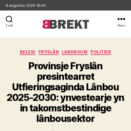
8 augustus 2026 16:44
Zoek
Menu
Brekt
Categorieën
BELEID
FRYSLÂN
LANDBOUW
POLITIEK
Provinsje Fryslân
presintearret
Utfieringsaginda Lânbou
2025-2030: ynvestearje yn
in takomstbestindige
lânbousektor