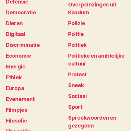
Defensie
Overpeinzingen uit
Democratie
Koudum
Dieren
Poëzie
Digitaal
Politie
Discriminatie
Politiek
Economie
Politieke en ambtelijke
cultuur
Energie
Protest
Ethiek
Sneek
Europa
Sociaal
Evenement
Sport
Filmpjes
Spreekwoorden en
Filosofie
gezegden