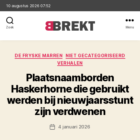
10 augustus 2026 07:52
Zoek
Menu
Brekt
Categorieën
DE FRYSKE MARREN
NIET GECATEGORISEERD
VERHALEN
Plaatsnaamborden
Haskerhorne die gebruikt
werden bij nieuwjaarsstunt
zijn verdwenen
4 januari 2026
Berichtdatum