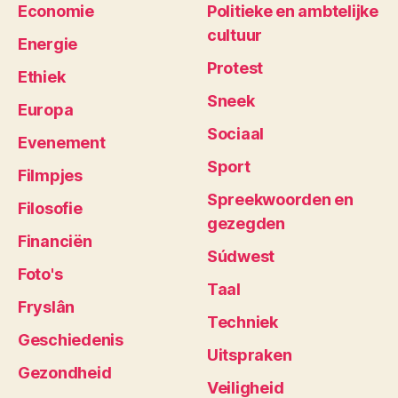
Economie
Politieke en ambtelijke
cultuur
Energie
Protest
Ethiek
Sneek
Europa
Sociaal
Evenement
Sport
Filmpjes
Spreekwoorden en
Filosofie
gezegden
Financiën
Súdwest
Foto's
Taal
Fryslân
Techniek
Geschiedenis
Uitspraken
Gezondheid
Veiligheid