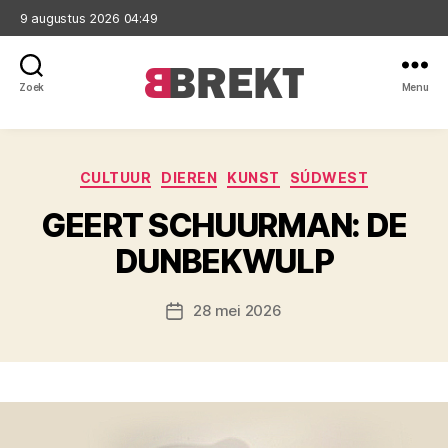
9 augustus 2026 04:49
Zoek
Menu
Brekt
Categorieën
CULTUUR
DIEREN
KUNST
SÚDWEST
GEERT SCHUURMAN: DE
DUNBEKWULP
28 mei 2026
Berichtdatum