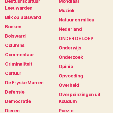
Bestuurscultuur
Mondiaal
Leeuwarden
Muziek
Blik op Bolsward
Natuur en milieu
Boeken
Nederland
Bolsward
ONDER DE LOEP
Columns
Onderwijs
Commentaar
Onderzoek
Criminaliteit
Opinie
Cultuur
Opvoeding
De Fryske Marren
Overheid
Defensie
Overpeinzingen uit
Democratie
Koudum
Dieren
Poëzie