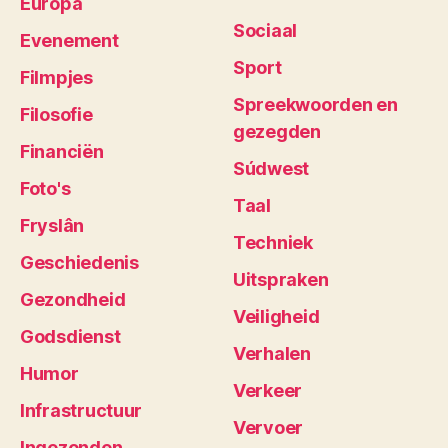
Europa
Sociaal
Evenement
Sport
Filmpjes
Spreekwoorden en
Filosofie
gezegden
Financiën
Súdwest
Foto's
Taal
Fryslân
Techniek
Geschiedenis
Uitspraken
Gezondheid
Veiligheid
Godsdienst
Verhalen
Humor
Verkeer
Infrastructuur
Vervoer
Ingezonden