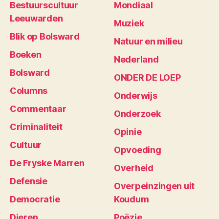
Bestuurscultuur
Mondiaal
Leeuwarden
Muziek
Blik op Bolsward
Natuur en milieu
Boeken
Nederland
Bolsward
ONDER DE LOEP
Columns
Onderwijs
Commentaar
Onderzoek
Criminaliteit
Opinie
Cultuur
Opvoeding
De Fryske Marren
Overheid
Defensie
Overpeinzingen uit
Democratie
Koudum
Dieren
Poëzie