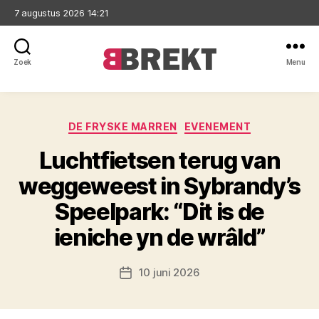
7 augustus 2026 14:21
Zoek
Menu
Brekt
Categorieën
DE FRYSKE MARREN
EVENEMENT
Luchtfietsen terug van
weggeweest in Sybrandy’s
Speelpark: “Dit is de
ieniche yn de wrâld”
10 juni 2026
Berichtdatum