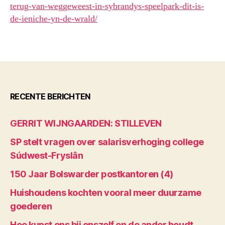
terug-van-weggeweest-in-sybrandys-speelpark-dit-is-
de-ieniche-yn-de-wrald/
RECENTE BERICHTEN
GERRIT WIJNGAARDEN: STILLEVEN
SP stelt vragen over salarisverhoging college
Súdwest-Fryslân
150 Jaar Bolswarder postkantoren (4)
Huishoudens kochten vooral meer duurzame
goederen
Hoe kunst ons bij onszelf en de ander houdt