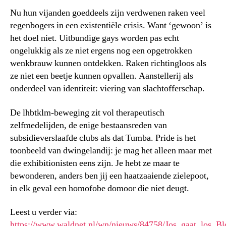
Nu hun vijanden goeddeels zijn verdwenen raken veel
regenbogers in een existentiële crisis. Want ‘gewoon’ is
het doel niet. Uitbundige gays worden pas echt
ongelukkig als ze niet ergens nog een opgetrokken
wenkbrauw kunnen ontdekken. Raken richtingloos als
ze niet een beetje kunnen opvallen. Aanstellerij als
onderdeel van identiteit: viering van slachtofferschap.
De lhbtklm-beweging zit vol therapeutisch
zelfmedelijden, de enige bestaansreden van
subsidieverslaafde clubs als dat Tumba. Pride is het
toonbeeld van dwingelandij: je mag het alleen maar met
die exhibitionisten eens zijn. Je hebt ze maar te
bewonderen, anders ben jij een haatzaaiende zielepoot,
in elk geval een homofobe domoor die niet deugt.
Leest u verder via:
https://www.waldnet.nl/wn/nieuws/84758/Jos_gaat_los_Blo