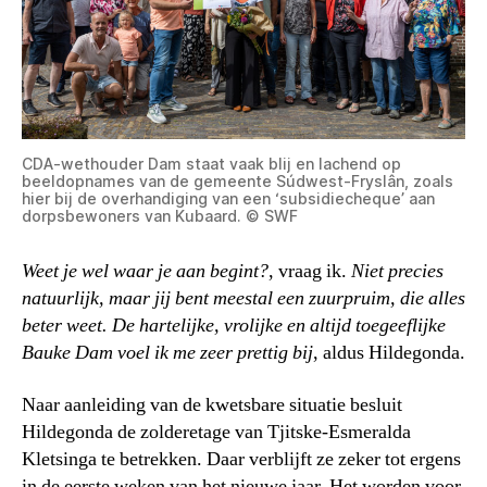
CDA-wethouder Dam staat vaak blij en lachend op
beeldopnames van de gemeente Súdwest-Fryslân, zoals
hier bij de overhandiging van een ‘subsidiecheque’ aan
dorpsbewoners van Kubaard. © SWF
Weet je wel waar je aan begint?
, vraag ik.
Niet precies
natuurlijk, maar jij bent meestal een zuurpruim, die alles
beter weet. De hartelijke, vrolijke en altijd toegeeflijke
Bauke Dam voel ik me zeer prettig bij
, aldus Hildegonda.
Naar aanleiding van de kwetsbare situatie besluit
Hildegonda de zolderetage van Tjitske-Esmeralda
Kletsinga te betrekken. Daar verblijft ze zeker tot ergens
in de eerste weken van het nieuwe jaar. Het worden voor