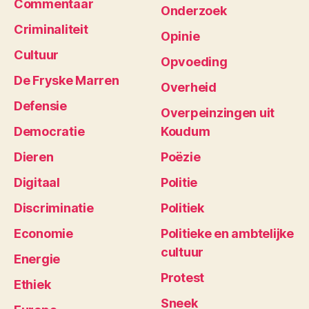
Commentaar
Onderzoek
Criminaliteit
Opinie
Cultuur
Opvoeding
De Fryske Marren
Overheid
Defensie
Overpeinzingen uit
Democratie
Koudum
Dieren
Poëzie
Digitaal
Politie
Discriminatie
Politiek
Economie
Politieke en ambtelijke
cultuur
Energie
Protest
Ethiek
Sneek