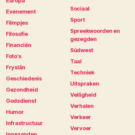
Europa
Sociaal
Evenement
Sport
Filmpjes
Spreekwoorden en
Filosofie
gezegden
Financiën
Súdwest
Foto's
Taal
Fryslân
Techniek
Geschiedenis
Uitspraken
Gezondheid
Veiligheid
Godsdienst
Verhalen
Humor
Verkeer
Infrastructuur
Vervoer
Ingezonden