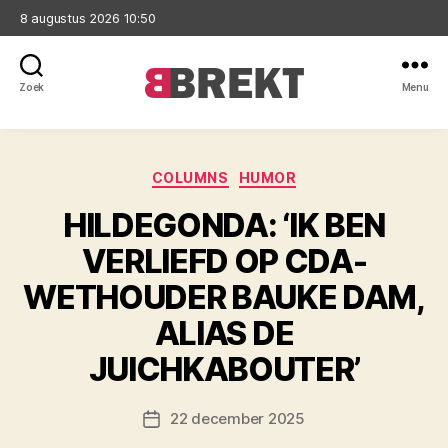
8 augustus 2026 10:50
Zoek
Menu
Brekt
Categorieën
COLUMNS
HUMOR
HILDEGONDA: ‘IK BEN
VERLIEFD OP CDA-
WETHOUDER BAUKE DAM,
ALIAS DE
JUICHKABOUTER’
22 december 2025
Berichtdatum