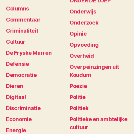
ONDER DE LOEP
Columns
Onderwijs
Commentaar
Onderzoek
Criminaliteit
Opinie
Cultuur
Opvoeding
De Fryske Marren
Overheid
Defensie
Overpeinzingen uit
Democratie
Koudum
Dieren
Poëzie
Digitaal
Politie
Discriminatie
Politiek
Economie
Politieke en ambtelijke
cultuur
Energie