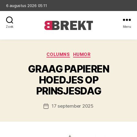
6 augustus 2026 05:11
Zoek
Menu
Brekt
Categorieën
COLUMNS
HUMOR
GRAAG PAPIEREN
HOEDJES OP
PRINSJESDAG
17 september 2025
Berichtdatum