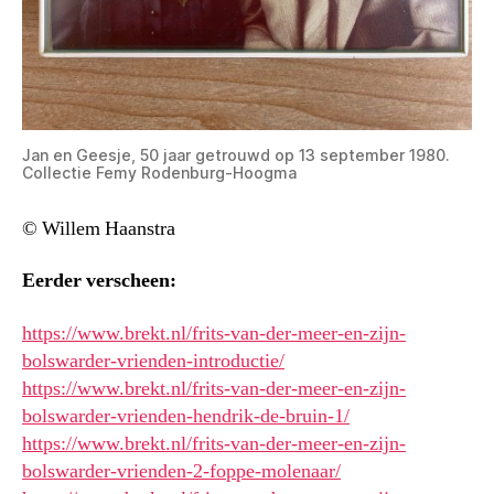
Jan en Geesje, 50 jaar getrouwd op 13 september 1980.
Collectie Femy Rodenburg-Hoogma
© Willem Haanstra
Eerder verscheen:
https://www.brekt.nl/frits-van-der-meer-en-zijn-
bolswarder-vrienden-introductie/
https://www.brekt.nl/frits-van-der-meer-en-zijn-
bolswarder-vrienden-hendrik-de-bruin-1/
https://www.brekt.nl/frits-van-der-meer-en-zijn-
bolswarder-vrienden-2-foppe-molenaar/