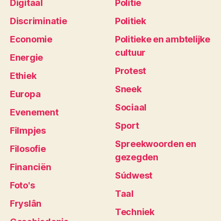
Digitaal
Politie
Discriminatie
Politiek
Economie
Politieke en ambtelijke
cultuur
Energie
Protest
Ethiek
Sneek
Europa
Sociaal
Evenement
Sport
Filmpjes
Spreekwoorden en
Filosofie
gezegden
Financiën
Súdwest
Foto's
Taal
Fryslân
Techniek