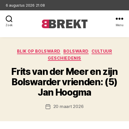
6 augustus 2026 21:08
Zoek
Menu
Brekt
Categorieën
BLIK OP BOLSWARD
BOLSWARD
CULTUUR
GESCHIEDENIS
Frits van der Meer en zijn
Bolswarder vrienden: (5)
Jan Hoogma
20 maart 2026
Berichtdatum