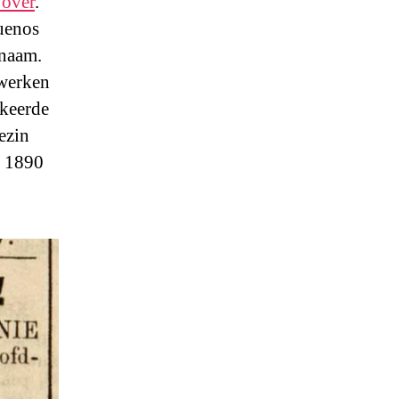
 over
.
uenos
enaam.
 werken
 keerde
ezin
n 1890