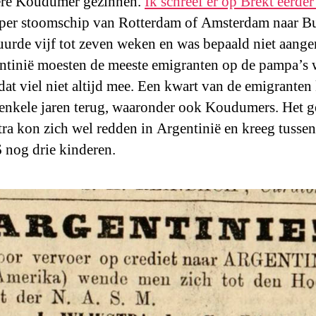
ere Koudumer gezinnen.
Ik schreef er op Brekt eerder
 per stoomschip van Rotterdam of Amsterdam naar B
uurde vijf tot zeven weken en was bepaald niet aang
ntinië moesten de meeste emigranten op de pampa’s
dat viel niet altijd mee. Een kwart van de emigranten
enkele jaren terug, waaronder ook Koudumers. Het g
ra kon zich wel redden in Argentinië en kreeg tusse
 nog drie kinderen.