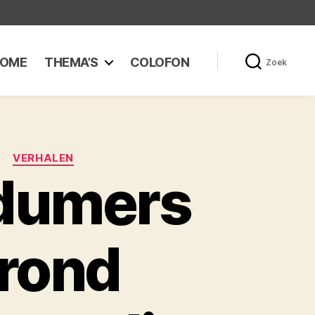
OME
THEMA’S
COLOFON
Zoek
VERHALEN
udumers
 rond