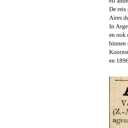
elf and
De reis
Aires d
In Arge
en ook 
binnen 
Koornst
en 1896