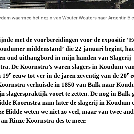
edam waarmee het gezin van Wouter Wouters naar Argentinië 
ijnde met de voorbereidingen voor de expositie ‘E
oudumer middenstand’ die 22 januari begint, had
een oud uithangbord in mijn handen van Slagerij
tra. De Koornstra’s waren slagers in Koudum va
e
e
 19
eeuw tot ver in de jaren zeventig van de 20
e
Koornstra verhuisde in 1850 van Balk naar Kou
jn slagerspraktijk voort te zetten. De nog in Balk
idde Koornstra nam later de slagerij in Koudum o
e Hidde weten we niet zo veel, maar van twee and
an Rinze Koornstra des te meer.