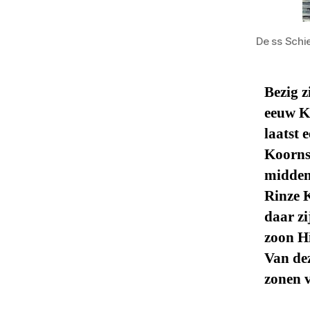
De ss Schi
Bezig z
eeuw K
laatst 
Koorns
midden
Rinze 
daar zi
zoon H
Van dez
zonen v