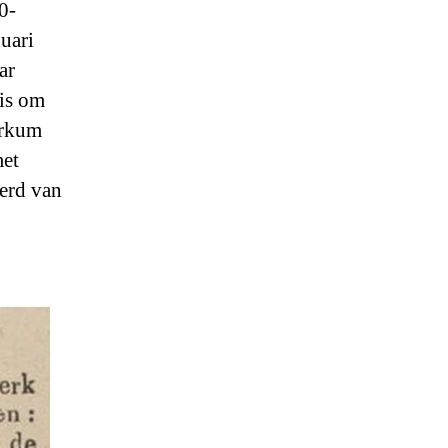
0-
nuari
ar
uis om
orkum
met
erd van