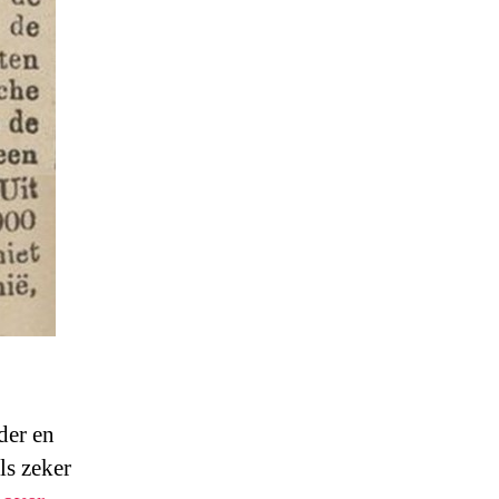
der en
ls zeker