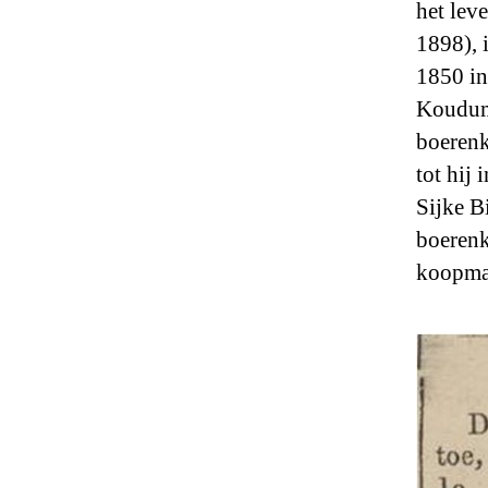
het lev
1898), 
1850 in
Koudum.
boerenk
tot hij
Sijke B
boerenk
koopma