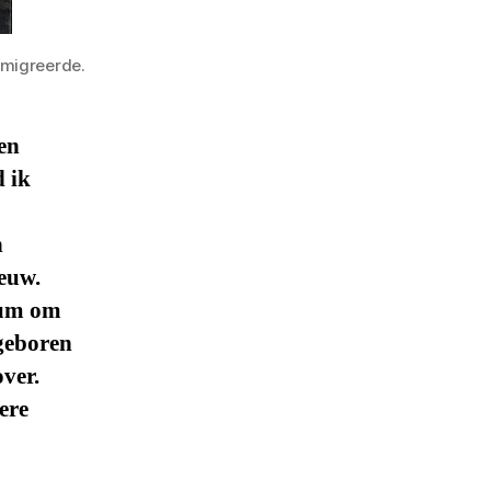
emigreerde.
en
 ik
n
euw.
dum om
 geboren
ver.
ere