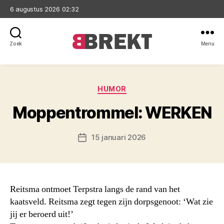
6 augustus 2026 02:32
Zoek
Menu
Brekt
Categorieën
HUMOR
Moppentrommel: WERKEN
15 januari 2026
Berichtdatum
Reitsma ontmoet Terpstra langs de rand van het
kaatsveld. Reitsma zegt tegen zijn dorpsgenoot: ‘Wat zie
jij er beroerd uit!’