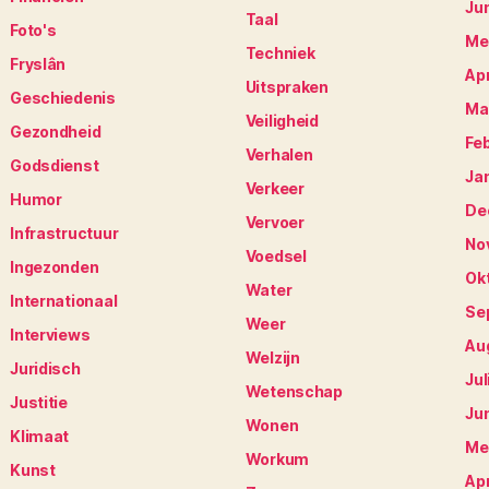
Ju
Taal
Foto's
Me
Techniek
Fryslân
Apr
Uitspraken
Geschiedenis
Ma
Veiligheid
Gezondheid
Fe
Verhalen
Godsdienst
Ja
Verkeer
Humor
De
Vervoer
Infrastructuur
No
Voedsel
Ingezonden
Ok
Water
Internationaal
Se
Weer
Interviews
Au
Welzijn
Juridisch
Jul
Wetenschap
Justitie
Ju
Wonen
Klimaat
Me
Workum
Kunst
Apr