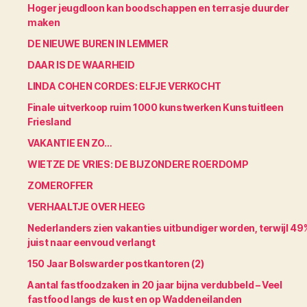
Hoger jeugdloon kan boodschappen en terrasje duurder
maken
DE NIEUWE BUREN IN LEMMER
DAAR IS DE WAARHEID
LINDA COHEN CORDES: ELFJE VERKOCHT
Finale uitverkoop ruim 1000 kunstwerken Kunstuitleen
Friesland
VAKANTIE EN ZO…
WIETZE DE VRIES: DE BIJZONDERE ROERDOMP
ZOMEROFFER
VERHAALTJE OVER HEEG
Nederlanders zien vakanties uitbundiger worden, terwijl 49
juist naar eenvoud verlangt
150 Jaar Bolswarder postkantoren (2)
Aantal fastfoodzaken in 20 jaar bijna verdubbeld – Veel
fastfood langs de kust en op Waddeneilanden