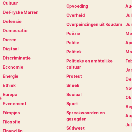
Cultuur
Opvoeding
Au
De Fryske Marren
Overheid
Jul
Defensie
Overpeinzingen uit Koudum
Ju
Democratie
Poëzie
Me
Dieren
Politie
Apr
Digitaal
Politiek
Ma
Discriminatie
Politieke en ambtelijke
Fe
Economie
cultuur
Ja
Energie
Protest
De
Ethiek
Sneek
No
Europa
Sociaal
Ok
%
Evenement
Sport
Se
Filmpjes
Spreekwoorden en
Au
gezegden
Filosofie
Jul
Súdwest
Financiën