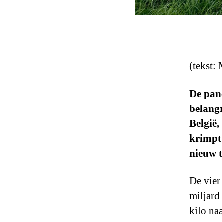
(tekst:
De pan
belangr
België
krimpt.
nieuw 
De vier
miljard
kilo na