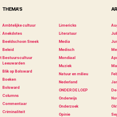
THEMA'S
AR
Ambtelijke cultuur
Limericks
Au
K
Anekdotes
Literatuur
Jul
Beeldschoon Sneek
Media
Ju
Beleid
Medisch
Me
t
Bestuurscultuur
Mondiaal
Apr
Leeuwarden
Muziek
Ma
Blik op Bolsward
Natuur en milieu
Fe
Boeken
Nederland
Ja
Bolsward
ONDER DE LOEP
De
Columns
Onderwijs
No
Commentaar
Onderzoek
Ok
Criminaliteit
Opinie
Se