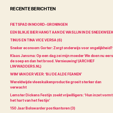
RECENTE BERICHTEN
FIETSPAD IN NOORD-GRONINGEN
EEN BLIKJE BIER HANGT AAN DE WASLIJN IN DE SNEEKWEE
TINUS EN TINA VICE VERSA (6)
Sneker econoom Gorter: Zorgt onderwijs voor ongelijkheid?
Klaas Jansma: Op een dag zei mijn moeder We doen nu eers
de soep en dan het brood. Vernieuwing! (ARCHIEF
LIWWADDERS.NL)
WIM VAN DER VEER: ‘BIJ DE ALDE FEANEN’
Wereldwijde vleeskuikenproductie groeit sterker dan
verwacht
Lemster Dickens Festijn zoekt vrijwilligers: ‘Hun inzet vormt
het hart van het festijn’
150 Jaar Bolswarder postkantoren (3)