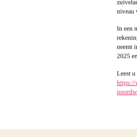
zuivela
niveau 
In een 
rekenin
neemt i
2025 en
Leest u
https:
noordwe