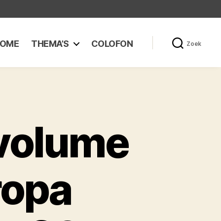
OME
THEMA’S
COLOFON
Zoek
volume
ropa