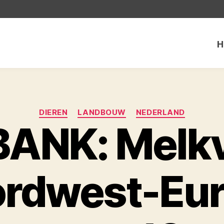
H
Categorieën
DIEREN
LANDBOUW
NEDERLAND
ANK: Melk
rdwest-Eu