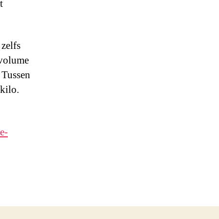
t
zelfs
kvolume
. Tussen
kilo.
e-