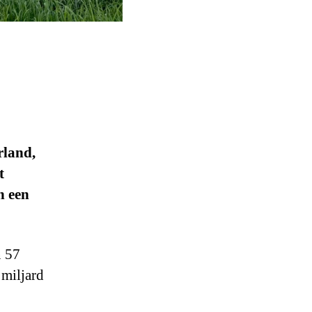
rland,
t
n een
n 57
 miljard