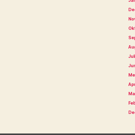
Ja
De
No
Ok
Se
Au
Jul
Ju
Me
Apr
Ma
Fe
De