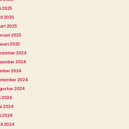
i 2025
il 2025
art 2025
bruari 2025
nuari 2025
cember 2024
vember 2024
tober 2024
ptember 2024
gustus 2024
i 2024
ni 2024
i 2024
il 2024