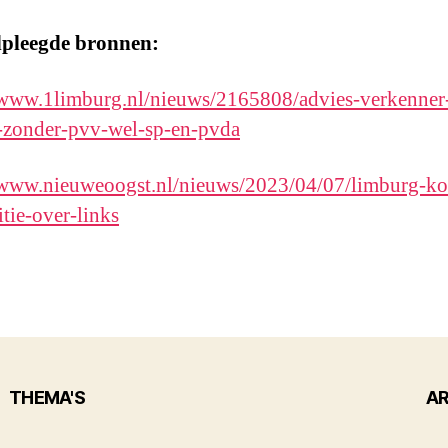
pleegde bronnen:
/www.1limburg.nl/nieuws/2165808/advies-verkenner
e-zonder-pvv-wel-sp-en-pvda
/www.nieuweoogst.nl/nieuws/2023/04/07/limburg-koe
itie-over-links
THEMA'S
AR