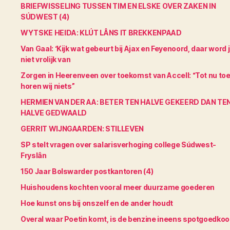
BRIEFWISSELING TUSSEN TIM EN ELSKE OVER ZAKEN IN
SÚDWEST (4)
WYTSKE HEIDA: KLÚT LÂNS IT BREKKENPAAD
Van Gaal: ‘Kijk wat gebeurt bij Ajax en Feyenoord, daar word 
niet vrolijk van
Zorgen in Heerenveen over toekomst van Accell: “Tot nu to
horen wij niets”
HERMIEN VAN DER AA: BETER TEN HALVE GEKEERD DAN TE
HALVE GEDWAALD
GERRIT WIJNGAARDEN: STILLEVEN
SP stelt vragen over salarisverhoging college Súdwest-
Fryslân
150 Jaar Bolswarder postkantoren (4)
Huishoudens kochten vooral meer duurzame goederen
Hoe kunst ons bij onszelf en de ander houdt
Overal waar Poetin komt, is de benzine ineens spotgoedko