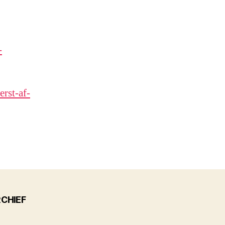
-
rst-af-
CHIEF