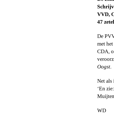
Schrijv
VVD, C
47 zete
De PVV 
met het
CDA, om
veroorz
Oogst
.
Net als
‘En zie:
Muijten
WD