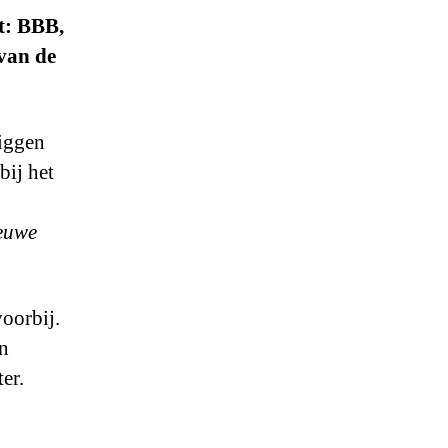
et: BBB,
van de
iggen
ij het
euwe
oorbij.
an
er.