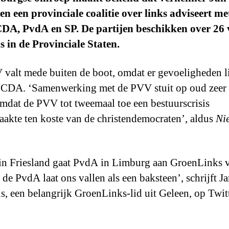
en een provinciale coalitie over links adviseert m
DA, PvdA en SP. De partijen beschikken over 26 
ls in de Provinciale Staten.
valt mede buiten de boot, omdat er gevoeligheden l
 CDA. ‘Samenwerking met de PVV stuit op oud zeer b
dat de PVV tot tweemaal toe een bestuurscrisis
aakte ten koste van de christendemocraten’, aldus
Ni
 in Friesland gaat PvdA in Limburg aan GroenLinks v
 de PvdA laat ons vallen als een baksteen’, schrijft J
s, een belangrijk GroenLinks-lid uit Geleen, op Twitt