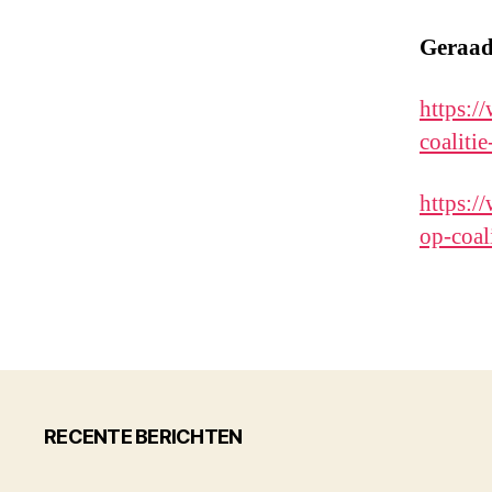
Geraad
https:/
coaliti
https:/
op-coal
RECENTE BERICHTEN