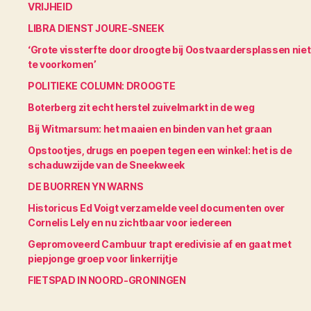
VRIJHEID
LIBRA DIENST JOURE-SNEEK
‘Grote vissterfte door droogte bij Oostvaardersplassen niet
te voorkomen’
POLITIEKE COLUMN: DROOGTE
Boterberg zit echt herstel zuivelmarkt in de weg
Bij Witmarsum: het maaien en binden van het graan
Opstootjes, drugs en poepen tegen een winkel: het is de
schaduwzijde van de Sneekweek
DE BUORREN YN WARNS
Historicus Ed Voigt verzamelde veel documenten over
Cornelis Lely en nu zichtbaar voor iedereen
Gepromoveerd Cambuur trapt eredivisie af en gaat met
piepjonge groep voor linkerrijtje
FIETSPAD IN NOORD-GRONINGEN