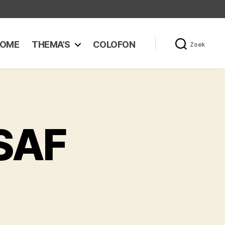
OME
THEMA’S
COLOFON
Zoek
SAF