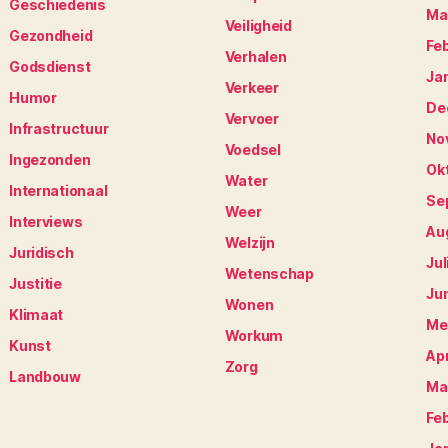
Geschiedenis
Ma
Veiligheid
Gezondheid
Fe
Verhalen
Godsdienst
Ja
Verkeer
Humor
De
Vervoer
Infrastructuur
No
Voedsel
Ingezonden
Ok
Water
Internationaal
Se
Weer
Interviews
Au
Welzijn
Juridisch
Jul
Wetenschap
Justitie
Ju
Wonen
Klimaat
Me
Workum
Kunst
Apr
Zorg
Landbouw
Ma
Fe