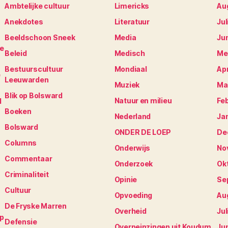
Ambtelijke cultuur
Limericks
Au
Anekdotes
Literatuur
Jul
Beeldschoon Sneek
Media
Ju
je
Beleid
Medisch
Me
Bestuurscultuur
Mondiaal
Apr
e
Leeuwarden
Muziek
Ma
Blik op Bolsward
Natuur en milieu
Fe
N
Boeken
Nederland
Ja
Bolsward
ONDER DE LOEP
De
Columns
Onderwijs
No
Commentaar
Onderzoek
Ok
Criminaliteit
Opinie
Se
Cultuur
Opvoeding
Au
De Fryske Marren
Overheid
Jul
op
Defensie
Overpeinzingen uit Koudum
Ju