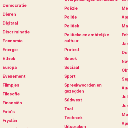
Democratie
Poëzie
Me
Dieren
Politie
Apr
Digitaal
Politiek
Ma
Discriminatie
Politieke en ambtelijke
Fe
Economie
cultuur
Ja
Energie
Protest
De
Ethiek
Sneek
No
Europa
Sociaal
Ok
Evenement
Sport
Se
Filmpjes
Spreekwoorden en
Au
gezegden
Filosofie
Jul
Súdwest
Financiën
Ju
Taal
Foto's
Me
Techniek
Fryslân
Apr
Uitspraken