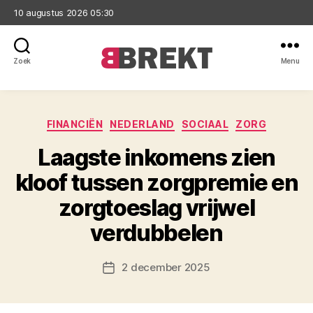
10 augustus 2026 05:30
Zoek
Menu
Brekt
Categorieën
FINANCIËN
NEDERLAND
SOCIAAL
ZORG
Laagste inkomens zien
kloof tussen zorgpremie en
zorgtoeslag vrijwel
verdubbelen
2 december 2025
Berichtdatum