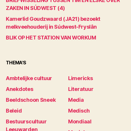
BRIEFWISSELING TUSSEN TIM EN ELSKE OVER
ZAKEN IN SÚDWEST (4)
Kamerlid Goudzwaard (JA21) bezoekt
melkveehouderij in Súdwest-Fryslân
BLIK OP HET STATION VAN WORKUM
THEMA'S
Ambtelijke cultuur
Limericks
Anekdotes
Literatuur
Beeldschoon Sneek
Media
Beleid
Medisch
Bestuurscultuur
Mondiaal
Leeuwarden