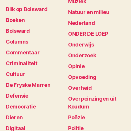
Muziek
Blik op Bolsward
Natuur en milieu
Boeken
Nederland
Bolsward
ONDER DE LOEP
Columns
Onderwijs
Commentaar
Onderzoek
Criminaliteit
Opinie
Cultuur
Opvoeding
De Fryske Marren
Overheid
Defensie
Overpeinzingen uit
Democratie
Koudum
Dieren
Poëzie
Digitaal
Politie