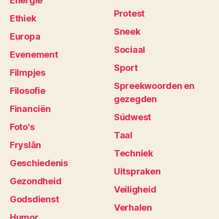
Energie
Protest
Ethiek
Sneek
Europa
Sociaal
Evenement
Sport
Filmpjes
Spreekwoorden en
Filosofie
gezegden
Financiën
Súdwest
Foto's
Taal
Fryslân
Techniek
Geschiedenis
Uitspraken
Gezondheid
Veiligheid
Godsdienst
Verhalen
Humor