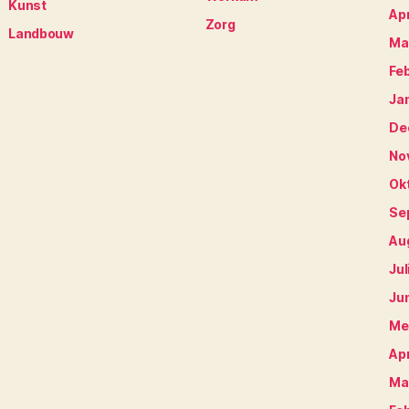
Kunst
Apr
Zorg
Landbouw
Ma
Fe
Ja
De
No
Ok
Se
Au
Jul
Ju
Me
Apr
Ma