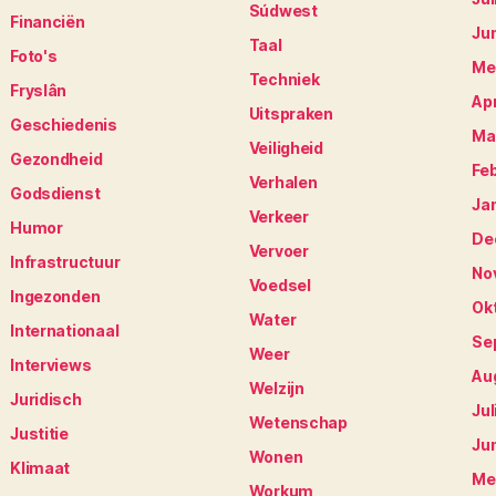
Súdwest
Financiën
Ju
Taal
Foto's
Me
Techniek
Fryslân
Apr
Uitspraken
Geschiedenis
Ma
Veiligheid
Gezondheid
Fe
Verhalen
Godsdienst
Ja
Verkeer
Humor
De
Vervoer
Infrastructuur
No
Voedsel
Ingezonden
Ok
Water
Internationaal
Se
Weer
Interviews
Au
Welzijn
Juridisch
Jul
Wetenschap
Justitie
Ju
Wonen
Klimaat
Me
Workum