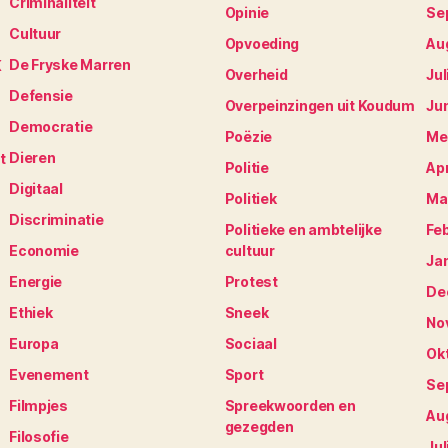
Criminaliteit
Opinie
Se
Cultuur
Opvoeding
Au
De Fryske Marren
K
Overheid
Jul
Defensie
Overpeinzingen uit Koudum
Ju
Democratie
Poëzie
Me
Dieren
t
Politie
Apr
Digitaal
Politiek
Ma
Discriminatie
Politieke en ambtelijke
Fe
Economie
cultuur
Ja
Energie
Protest
De
Ethiek
Sneek
No
Europa
Sociaal
Ok
Evenement
Sport
Se
Filmpjes
Spreekwoorden en
Au
gezegden
Filosofie
Jul