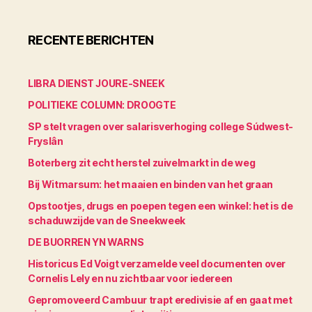
RECENTE BERICHTEN
LIBRA DIENST JOURE-SNEEK
POLITIEKE COLUMN: DROOGTE
SP stelt vragen over salarisverhoging college Súdwest-
Fryslân
Boterberg zit echt herstel zuivelmarkt in de weg
Bij Witmarsum: het maaien en binden van het graan
Opstootjes, drugs en poepen tegen een winkel: het is de
schaduwzijde van de Sneekweek
DE BUORREN YN WARNS
Historicus Ed Voigt verzamelde veel documenten over
Cornelis Lely en nu zichtbaar voor iedereen
Gepromoveerd Cambuur trapt eredivisie af en gaat met