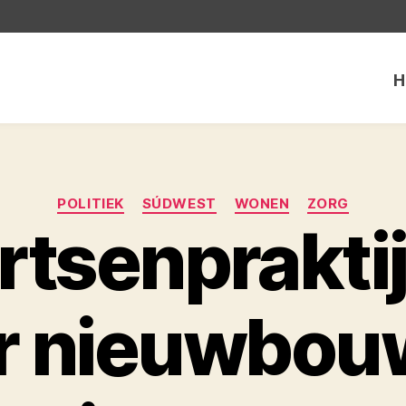
H
Categorieën
POLITIEK
SÚDWEST
WONEN
ZORG
tsenpraktij
r nieuwbou