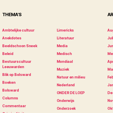
THEMA'S
AR
Ambtelijke cultuur
Limericks
Au
Anekdotes
Literatuur
Jul
Beeldschoon Sneek
Media
Ju
Beleid
Medisch
Me
Bestuurscultuur
Mondiaal
Apr
Leeuwarden
Muziek
Ma
Blik op Bolsward
Natuur en milieu
Fe
Boeken
Nederland
Ja
Bolsward
ONDER DE LOEP
De
Columns
Onderwijs
No
Commentaar
Onderzoek
Ok