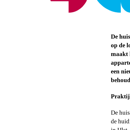
De huis
op de l
maakt 
appart
een nie
behoude
Praktij
De huis
de huidi