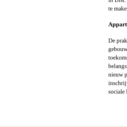
in IJlst
te make
Appart
De prak
gebouw.
toekoms
belangs
nieuw p
inschri
sociale