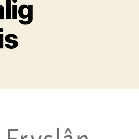
lig
is