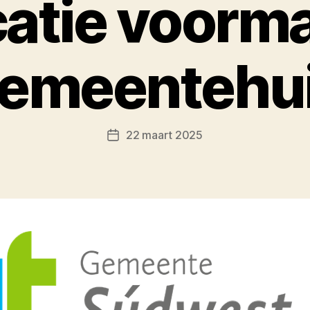
catie voorma
emeentehu
22 maart 2025
Berichtdatum