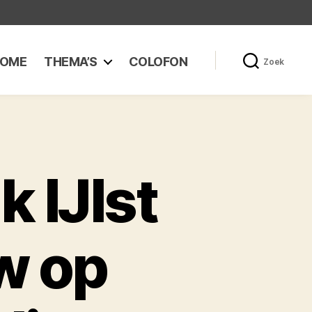
OME
THEMA’S
COLOFON
Zoek
k IJlst
w op