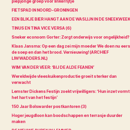
piepjonge groep voor linkerrijtje
FIETSPAD IN NOORD-GRONINGEN
EEN BLIKJE BIER HANGT AAN DE WASLIJN IN DE SNEEKWEE
TINUS EN TINA VICE VERSA (6)
Sneker econoom Gorter: Zorgt onderwijs voor ongelijkheid?
Klaas Jansma: Op een dag zei mijn moeder We doen nu eers
de soep en dan het brood. Vernieuwing! (ARCHIEF
LIWWADDERS.NL)
WIM VAN DER VEER: ‘BIJ DE ALDE FEANEN’
Wereldwijde vleeskuikenproductie groeit sterker dan
verwacht
Lemster Dickens Festijn zoekt vrijwilligers: ‘Hun inzet vormt
het hart van het festijn’
150 Jaar Bolswarder postkantoren (3)
Hoger jeugdloon kan boodschappen en terrasje duurder
maken