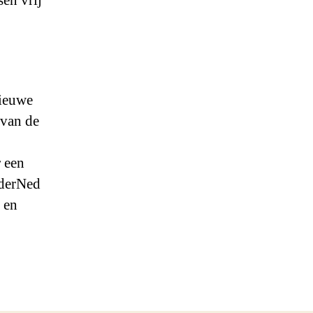
sen vrij
nieuwe
 van de
 een
nderNed
 en