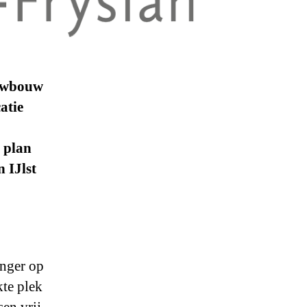
euwbouw
atie
 plan
n IJlst
anger op
kte plek