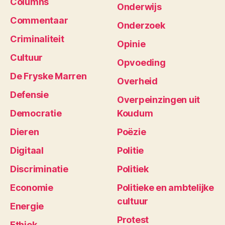
Columns
Onderwijs
Commentaar
Onderzoek
Criminaliteit
Opinie
Cultuur
Opvoeding
De Fryske Marren
Overheid
Defensie
Overpeinzingen uit
Democratie
Koudum
Dieren
Poëzie
Digitaal
Politie
Discriminatie
Politiek
Economie
Politieke en ambtelijke
cultuur
Energie
Protest
Ethiek