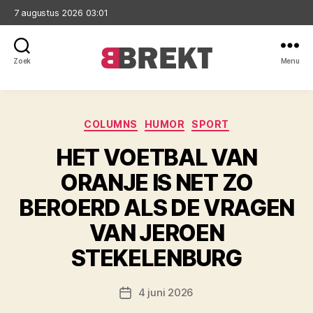
7 augustus 2026 03:01
Zoek
Menu
Brekt
Categorieën
COLUMNS
HUMOR
SPORT
HET VOETBAL VAN
ORANJE IS NET ZO
BEROERD ALS DE VRAGEN
VAN JEROEN
STEKELENBURG
4 juni 2026
Berichtdatum