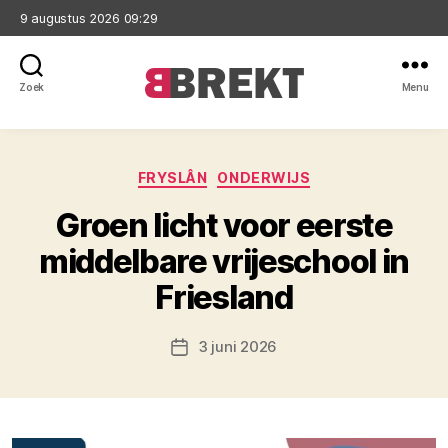
9 augustus 2026 09:29
Zoek
Menu
Brekt
Categorieën
FRYSLÂN
ONDERWIJS
Groen licht voor eerste
middelbare vrijeschool in
Friesland
3 juni 2026
Berichtdatum