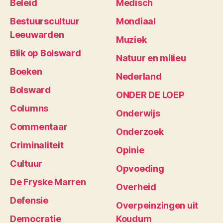
Beleid
Medisch
Bestuurscultuur
Mondiaal
Leeuwarden
Muziek
Blik op Bolsward
Natuur en milieu
Boeken
Nederland
Bolsward
ONDER DE LOEP
Columns
Onderwijs
Commentaar
Onderzoek
Criminaliteit
Opinie
Cultuur
Opvoeding
De Fryske Marren
Overheid
Defensie
Overpeinzingen uit
Democratie
Koudum