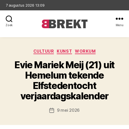
7 augustus 2026 13:09
Zoek
Menu
Brekt
Categorieën
CULTUUR
KUNST
WORKUM
Evie Mariek Meij (21) uit
Hemelum tekende
Elfstedentocht
verjaardagskalender
9 mei 2026
Berichtdatum