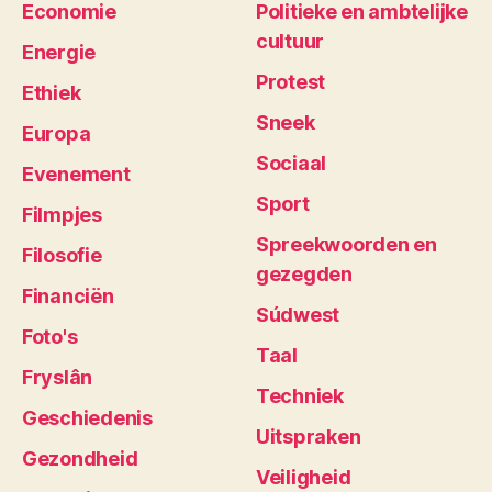
Economie
Politieke en ambtelijke
cultuur
Energie
Protest
Ethiek
Sneek
Europa
Sociaal
Evenement
Sport
Filmpjes
Spreekwoorden en
Filosofie
gezegden
Financiën
Súdwest
Foto's
Taal
Fryslân
Techniek
Geschiedenis
Uitspraken
Gezondheid
Veiligheid