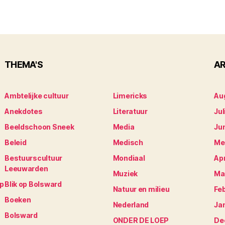
THEMA'S
AR
Ambtelijke cultuur
Limericks
Au
Anekdotes
Literatuur
Jul
Beeldschoon Sneek
Media
Ju
Beleid
Medisch
Me
Bestuurscultuur
Mondiaal
Apr
Leeuwarden
Muziek
Ma
op
Blik op Bolsward
Natuur en milieu
Fe
Boeken
Nederland
Ja
Bolsward
ONDER DE LOEP
De