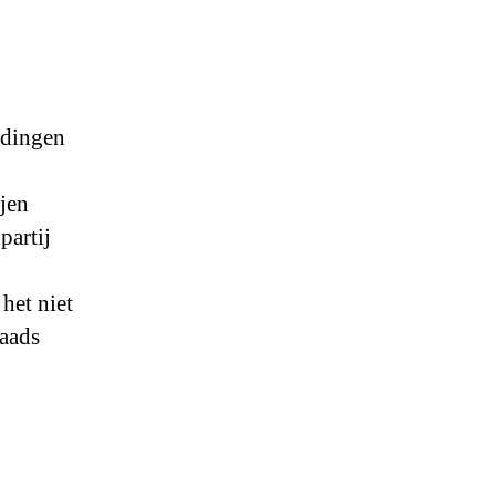
udingen
ijen
partij
het niet
raads