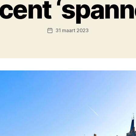
ecent ‘spann
31 maart 2023
Berichtdatum