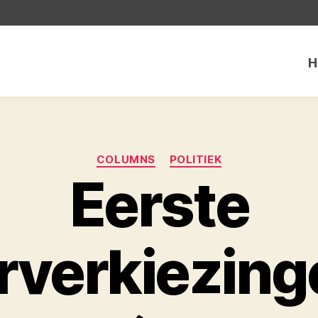
H
Categorieën
COLUMNS
POLITIEK
Eerste
verkiezinge