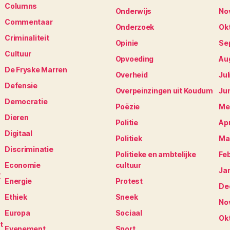
Columns
Onderwijs
No
Commentaar
Onderzoek
Ok
Criminaliteit
Opinie
Se
Cultuur
Opvoeding
Au
De Fryske Marren
Overheid
Jul
Defensie
Overpeinzingen uit Koudum
Ju
Democratie
Poëzie
Me
Dieren
Politie
Apr
Digitaal
Politiek
Ma
Discriminatie
Politieke en ambtelijke
Fe
Economie
cultuur
Ja
K
Energie
Protest
De
Ethiek
Sneek
No
Europa
Sociaal
Ok
t
Evenement
Sport