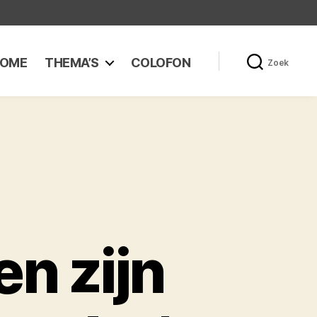
OME
THEMA’S
COLOFON
Zoek
n zijn