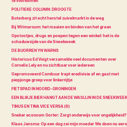
te voorkomen’
POLITIEKE COLUMN: DROOGTE
Boterberg zit echt herstel zuivelmarkt in de weg
Bij Witmarsum: het maaien en binden van het graan
Opstootjes, drugs en poepen tegen een winkel: het is de
schaduwzijde van de Sneekweek
DE BUORREN YN WARNS
Historicus Ed Voigt verzamelde veel documenten over
Cornelis Lely en nu zichtbaar voor iedereen
Gepromoveerd Cambuur trapt eredivisie af en gaat met
piepjonge groep voor linkerrijtje
FIETSPAD IN NOORD-GRONINGEN
EEN BLIKJE BIER HANGT AAN DE WASLIJN IN DE SNEEKWEE
TINUS EN TINA VICE VERSA (6)
Sneker econoom Gorter: Zorgt onderwijs voor ongelijkheid?
Klaas Jansma: Op een dag zei mijn moeder We doen nu eers