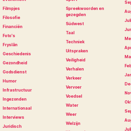
Se
Filmpjes
Spreekwoorden en
Au
gezegden
Filosofie
Jul
Súdwest
Financiën
Ju
Taal
Foto's
Me
Techniek
Fryslân
Apr
Uitspraken
Geschiedenis
Ma
Veiligheid
Gezondheid
Fe
Verhalen
Godsdienst
Ja
Verkeer
Humor
De
Vervoer
Infrastructuur
No
Voedsel
Ingezonden
Ok
Water
Internationaal
Se
Weer
Interviews
Au
Welzijn
Juridisch
Jul