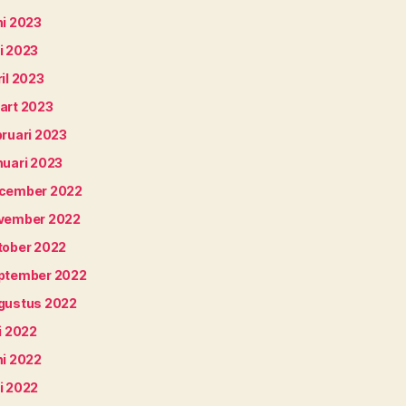
ni 2023
i 2023
il 2023
art 2023
bruari 2023
nuari 2023
cember 2022
vember 2022
tober 2022
ptember 2022
gustus 2022
i 2022
ni 2022
i 2022