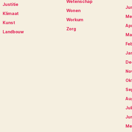
Wetenschap
Justitie
Ju
Wonen
Klimaat
Me
Workum
Kunst
Apr
Zorg
Landbouw
Ma
Fe
Ja
De
No
Ok
Se
Au
Jul
Ju
Me