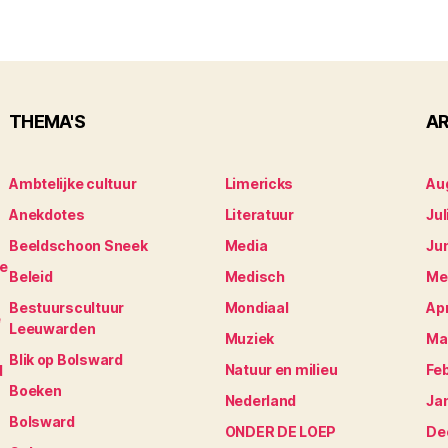
THEMA'S
AR
Ambtelijke cultuur
Limericks
Au
Anekdotes
Literatuur
Jul
Beeldschoon Sneek
Media
Ju
je
Beleid
Medisch
Me
Bestuurscultuur
Mondiaal
Apr
e
Leeuwarden
Muziek
Ma
Blik op Bolsward
Natuur en milieu
Fe
N
Boeken
Nederland
Ja
Bolsward
ONDER DE LOEP
De