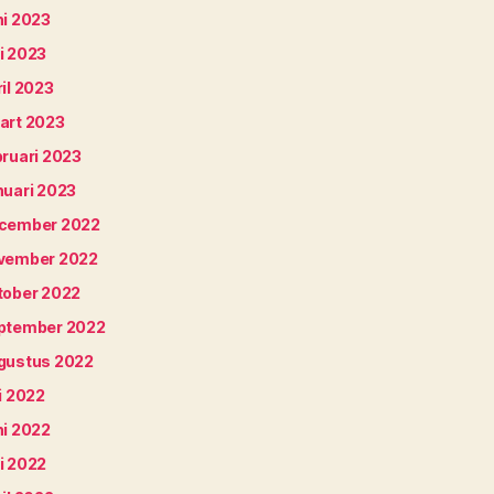
ni 2023
i 2023
il 2023
art 2023
bruari 2023
nuari 2023
cember 2022
vember 2022
tober 2022
ptember 2022
gustus 2022
i 2022
ni 2022
i 2022