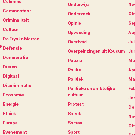
Columns
Onderwijs
No
Commentaar
Onderzoek
Ok
Criminaliteit
Opinie
Se
Cultuur
Opvoeding
Au
De Fryske Marren
Overheid
Jul
op
Defensie
Overpeinzingen uit Koudum
Ju
Democratie
Poëzie
Me
Dieren
Politie
Apr
Digitaal
Politiek
Ma
Discriminatie
Politieke en ambtelijke
Fe
Economie
cultuur
Ja
Energie
Protest
De
Ethiek
Sneek
No
Europa
Sociaal
Ok
Evenement
Sport