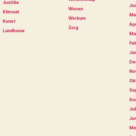
Justitie
Ju
Wonen
Klimaat
Me
Workum
Kunst
Apr
Zorg
Landbouw
Ma
Fe
Ja
De
No
Ok
Se
Au
Jul
Ju
Me