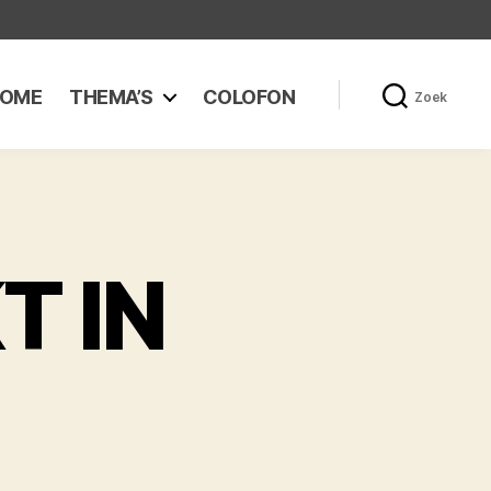
OME
THEMA’S
COLOFON
Zoek
T IN