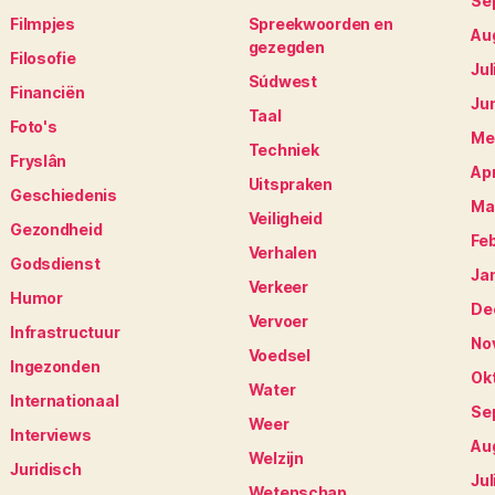
Se
Filmpjes
Spreekwoorden en
Au
gezegden
Filosofie
Jul
Súdwest
Financiën
Ju
Taal
Foto's
Me
Techniek
Fryslân
Apr
Uitspraken
Geschiedenis
Ma
Veiligheid
Gezondheid
Fe
Verhalen
Godsdienst
Ja
Verkeer
Humor
De
Vervoer
Infrastructuur
No
Voedsel
Ingezonden
Ok
Water
Internationaal
Se
Weer
Interviews
Au
Welzijn
Juridisch
Jul
Wetenschap