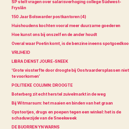
SP stelt vragen over salarisverhoging college Súdwest-
Fryslân
150 Jaar Bolswarder postkantoren (4)
Huishoudens kochten vooral meer duurzame goederen
Hoe kunst ons bij onszelf en de ander houdt
Overal waar Poetin komt, is de benzine ineens spotgoedko
VRIJHEID
LIBRA DIENST JOURE-SNEEK
‘Grote vissterfte door droogte bij Oostvaardersplassen niet
te voorkomen’
POLITIEKE COLUMN: DROOGTE
Boterberg zit echt herstel zuivelmarkt in de weg
Bij Witmarsum: het maaien en binden van het graan
Opstootjes, drugs en poepen tegen een winkel: het is de
schaduwzijde van de Sneekweek
DE BUORREN YN WARNS