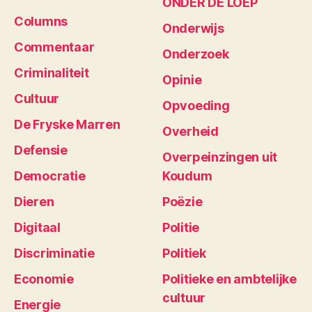
ONDER DE LOEP
Columns
Onderwijs
Commentaar
Onderzoek
Criminaliteit
Opinie
Cultuur
Opvoeding
De Fryske Marren
Overheid
Defensie
Overpeinzingen uit
Democratie
Koudum
Dieren
Poëzie
Digitaal
Politie
Discriminatie
Politiek
Economie
Politieke en ambtelijke
cultuur
Energie