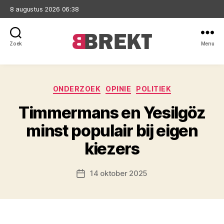
8 augustus 2026 06:38
Zoek
Menu
Brekt
Categorieën
ONDERZOEK
OPINIE
POLITIEK
Timmermans en Yesilgöz
minst populair bij eigen
kiezers
14 oktober 2025
Berichtdatum