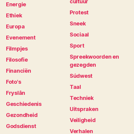
cultuur
Energie
Protest
Ethiek
Sneek
Europa
Sociaal
Evenement
Sport
Filmpjes
Spreekwoorden en
Filosofie
gezegden
Financiën
Súdwest
Foto's
Taal
Fryslân
Techniek
Geschiedenis
Uitspraken
Gezondheid
Veiligheid
Godsdienst
Verhalen