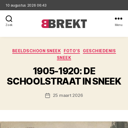
10 augustus 2026 06:43
Zoek
Menu
Brekt
Categorieën
BEELDSCHOON SNEEK
FOTO'S
GESCHIEDENIS
SNEEK
1905-1920: DE
SCHOOLSTRAAT IN SNEEK
25 maart 2026
Berichtdatum