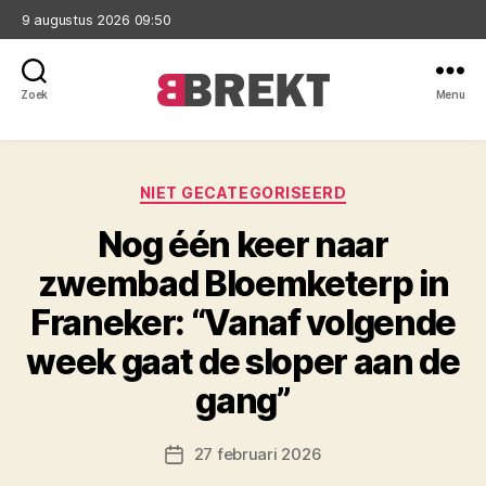
9 augustus 2026 09:50
Zoek
Menu
Brekt
Categorieën
NIET GECATEGORISEERD
Nog één keer naar
zwembad Bloemketerp in
Franeker: “Vanaf volgende
week gaat de sloper aan de
gang”
27 februari 2026
Berichtdatum