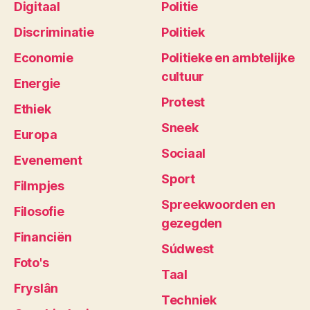
Digitaal
Politie
Discriminatie
Politiek
Economie
Politieke en ambtelijke
cultuur
Energie
Protest
Ethiek
Sneek
Europa
Sociaal
Evenement
Sport
Filmpjes
Spreekwoorden en
Filosofie
gezegden
Financiën
Súdwest
Foto's
Taal
Fryslân
Techniek