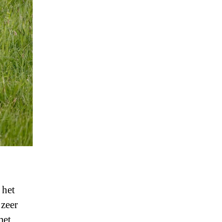
 het
 zeer
met