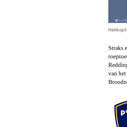
Helikopt
Straks 
roeptoe
Redding
van het
Broodno