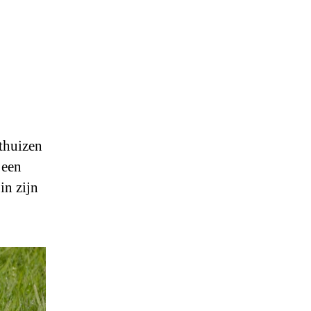
thuizen
 een
in zijn