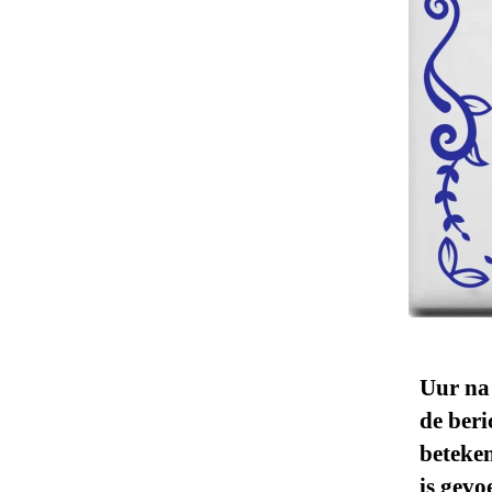
Uur na 
de beri
beteken
is gevo