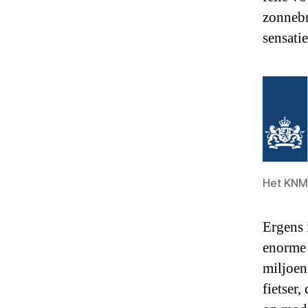
zonnebr
sensati
Het KNMI
Ergens 
enorme 
miljoen
fietser