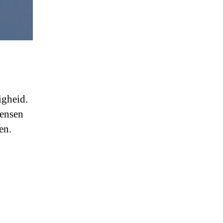
igheid.
mensen
en.