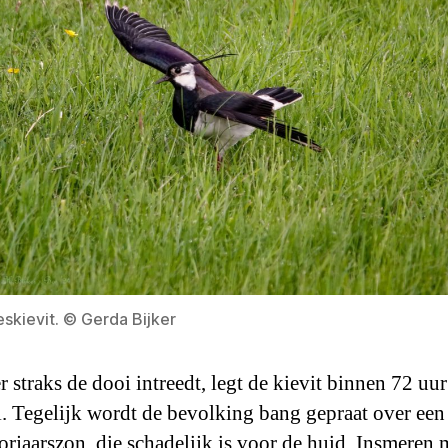
skievit. © Gerda Bijker
 straks de dooi intreedt, legt de kievit binnen 72 uur
ei. Tegelijk wordt de bevolking bang gepraat over een
oorjaarszon, die schadelijk is voor de huid. Insmeren 