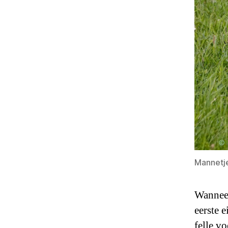
Mannetje
Wanneer
eerste 
felle v