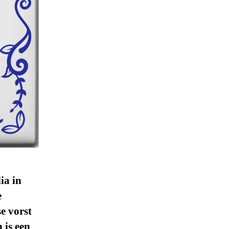
ia in
e
e vorst
 is een