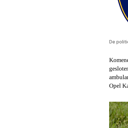
De politi
Komende
geslote
ambulan
Opel Ka