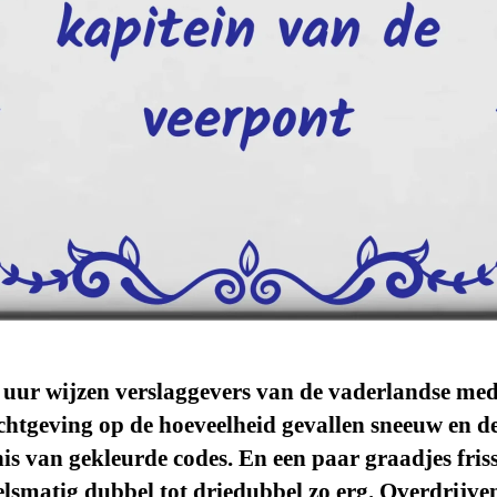
uur wijzen verslaggevers van de vaderlandse med
chtgeving op de hoeveelheid gevallen sneeuw en d
is van gekleurde codes. En een paar graadjes friss
elsmatig dubbel tot driedubbel zo erg. Overdrijven