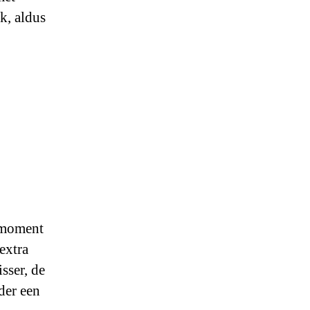
k, aldus
d moment
extra
sser, de
der een