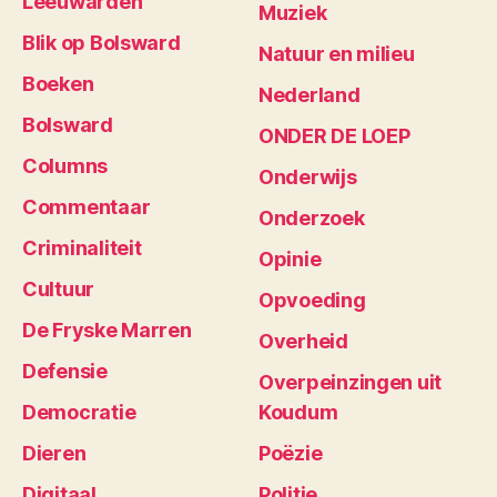
Leeuwarden
Muziek
Blik op Bolsward
Natuur en milieu
Boeken
Nederland
Bolsward
ONDER DE LOEP
Columns
Onderwijs
Commentaar
Onderzoek
Criminaliteit
Opinie
Cultuur
Opvoeding
De Fryske Marren
Overheid
Defensie
Overpeinzingen uit
Democratie
Koudum
Dieren
Poëzie
Digitaal
Politie