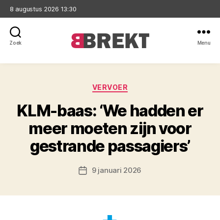
8 augustus 2026 13:30
Zoek
Menu
Brekt
Categorieën
VERVOER
KLM-baas: ‘We hadden er
meer moeten zijn voor
gestrande passagiers’
9 januari 2026
Berichtdatum