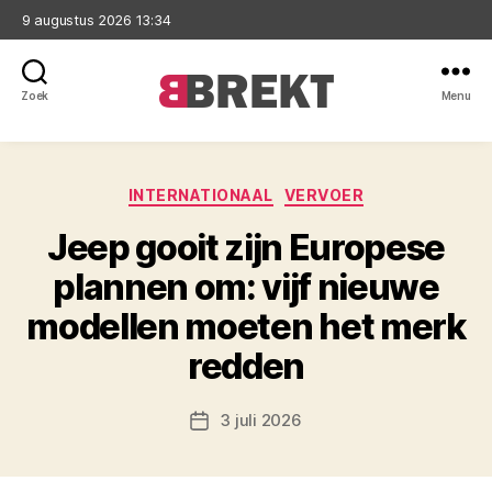
9 augustus 2026 13:34
Zoek
Menu
Brekt
Categorieën
INTERNATIONAAL
VERVOER
Jeep gooit zijn Europese
plannen om: vijf nieuwe
modellen moeten het merk
redden
3 juli 2026
Berichtdatum