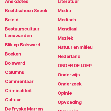
Anekdotes
Literatuur
Beeldschoon Sneek
Media
Beleid
Medisch
Bestuurscultuur
Mondiaal
Leeuwarden
Muziek
Blik op Bolsward
Natuur en milieu
Boeken
Nederland
Bolsward
ONDER DE LOEP
Columns
Onderwijs
Commentaar
Onderzoek
Criminaliteit
Opinie
Cultuur
Opvoeding
De Fryske Marren