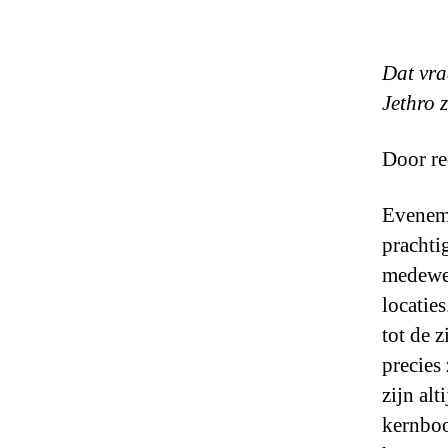
Dat vra
Jethro z
Door re
Eveneme
prachti
medewer
locatie
tot de z
precies 
zijn al
kernboo