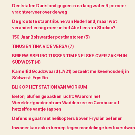
Deelstaten Duitsland grijpen in na laag water Rijn: meer
vrachtvervoer over de weg
De grootste staantribune van Nederland, maar wat
verandert er nog meer in het Abe Lenstra Stadion?
150 Jaar Bolswarder postkantoren (5)
TINUS EN TINA VICE VERSA (7)
BRIEFWISSELING TUSSEN TIM EN ELSKE OVER ZAKEN IN
SÚDWEST (4)
Kamerlid Goudzwaard (JA21) bezoekt melkveehouderij in
Súdwest-Fryslân
BLIK OP HET STATION VAN WORKUM
Beton, bluf en gebakken lucht: Waarom het
Werelderfgoedcentrum Waddenzee en Cambuur uit
hetzelfde vaatje tappen
Defensie gaat met helikopters boven Fryslân oefenen
Inwoner kan ook in beroep tegen mondelinge bestuursdwa