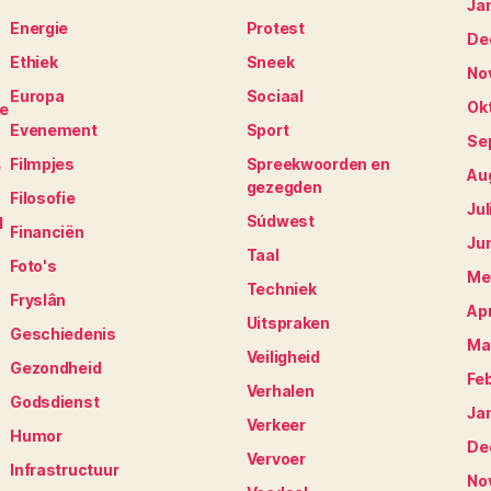
Ja
Energie
Protest
De
Ethiek
Sneek
No
Europa
Sociaal
Ok
je
Evenement
Sport
Se
Filmpjes
Spreekwoorden en
e
Au
gezegden
Filosofie
Jul
Súdwest
N
Financiën
Ju
Taal
Foto's
Me
Techniek
Fryslân
Apr
Uitspraken
Geschiedenis
Ma
Veiligheid
Gezondheid
Fe
Verhalen
Godsdienst
Ja
Verkeer
Humor
De
Vervoer
Infrastructuur
No