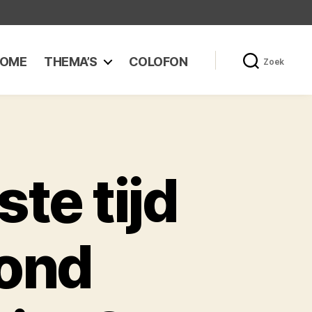
OME
THEMA’S
COLOFON
Zoek
ste tijd
rond