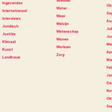
Voedsel
Ingezonden
Ok
Water
Internationaal
Se
Weer
Interviews
Au
Welzijn
Juridisch
Jul
Wetenschap
Justitie
Ju
Wonen
Klimaat
Me
Workum
Kunst
Apr
Zorg
Landbouw
Ma
Fe
Ja
De
No
Ok
Se