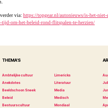
n.
 verder via:
https://topgear.nl/autonieuws/is-het-niet-
-tijd-om-het-beleid-rond-flitspalen-te-herzien/
THEMA'S
AR
Ambtelijke cultuur
Limericks
Au
Anekdotes
Literatuur
Jul
Beeldschoon Sneek
Media
Ju
Beleid
Medisch
Me
Bestuurscultuur
Mondiaal
Apr