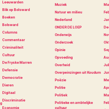
Leeuwarden
Muziek
Ma
Blik op Bolsward
Natuur en milieu
Fe
Boeken
Nederland
Ja
Bolsward
ONDER DE LOEP
De
Columns
Onderwijs
No
Commentaar
Onderzoek
Ok
Criminaliteit
Opinie
Se
Cultuur
Opvoeding
Au
De Fryske Marren
Overheid
Jul
Defensie
Overpeinzingen uit Koudum
Ju
Democratie
Poëzie
Me
Dieren
Politie
Apr
Digitaal
Politiek
Ma
Discriminatie
Politieke en ambtelijke
Fe
ng
Economie
cultuur