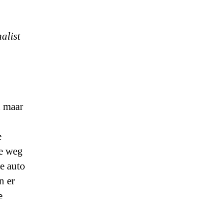
alist
d maar
e
de weg
de auto
n er
e