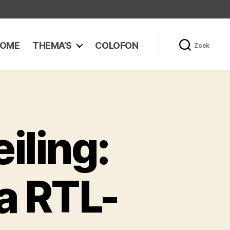
OME
THEMA’S
COLOFON
Zoek
iling:
a RTL-