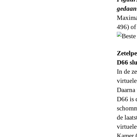
gedaan 
Maximaa
496) of
Zetelpe
D66 slu
In de z
virtuele
Daarna 
D66 is 
schomme
de laat
virtuele
Kamer (