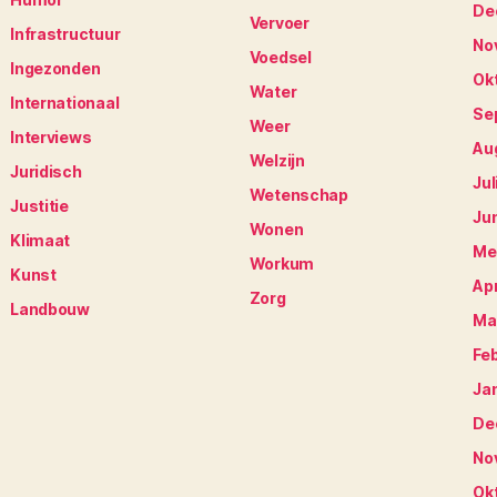
De
Vervoer
Infrastructuur
No
Voedsel
Ingezonden
Ok
Water
Internationaal
Se
Weer
Interviews
Au
Welzijn
Juridisch
Jul
Wetenschap
Justitie
Ju
Wonen
Klimaat
Me
Workum
Kunst
Apr
Zorg
Landbouw
Ma
Fe
Ja
De
No
Ok