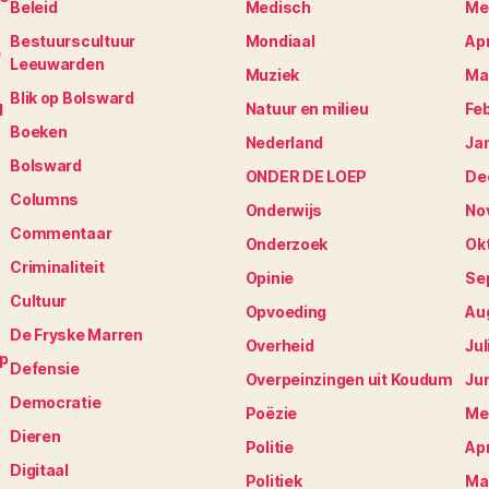
Beleid
Medisch
Me
Bestuurscultuur
Mondiaal
Apr
e
Leeuwarden
Muziek
Ma
Blik op Bolsward
Natuur en milieu
Fe
N
Boeken
Nederland
Ja
Bolsward
ONDER DE LOEP
De
Columns
Onderwijs
No
Commentaar
Onderzoek
Ok
Criminaliteit
Opinie
Se
Cultuur
Opvoeding
Au
De Fryske Marren
Overheid
Jul
op
Defensie
Overpeinzingen uit Koudum
Ju
Democratie
Poëzie
Me
Dieren
Politie
Apr
Digitaal
Politiek
Ma