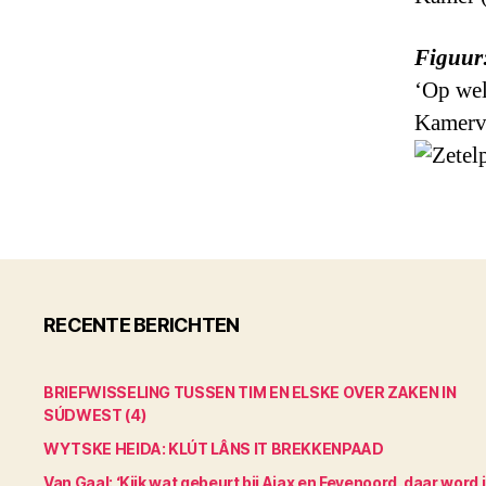
Figuur:
‘Op wel
Kamerv
RECENTE BERICHTEN
BRIEFWISSELING TUSSEN TIM EN ELSKE OVER ZAKEN IN
SÚDWEST (4)
WYTSKE HEIDA: KLÚT LÂNS IT BREKKENPAAD
Van Gaal: ‘Kijk wat gebeurt bij Ajax en Feyenoord, daar word 