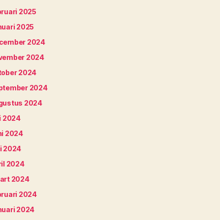
bruari 2025
nuari 2025
cember 2024
vember 2024
tober 2024
ptember 2024
gustus 2024
i 2024
ni 2024
i 2024
il 2024
art 2024
bruari 2024
nuari 2024