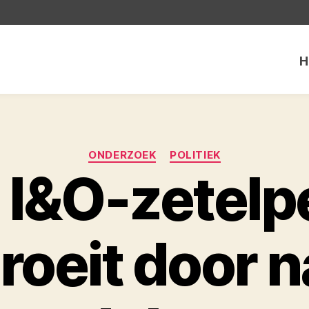
H
Categorieën
ONDERZOEK
POLITIEK
 I&O-zetelpe
roeit door n