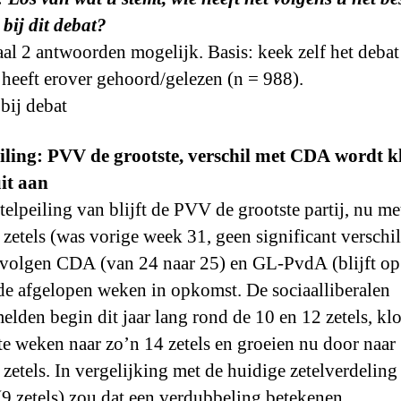
bij dit debat?
l 2 antwoorden mogelijk. Basis: keek zelf het debat
 heeft erover gehoord/gelezen (n = 988).
iling: PVV de grootste, verschil met CDA wordt kl
it aan
etelpeiling van blijft de PVV de grootste partij, nu me
 zetels (was vorige week 31, geen significant verschil
volgen CDA (van 24 naar 25) en GL-PvdA (blijft op
de afgelopen weken in opkomst. De sociaalliberalen
lden begin dit jaar lang rond de 10 en 12 zetels, k
ste weken naar zo’n 14 zetels en groeien nu door naar
 zetels. In vergelijking met de huidige zetelverdeling
9 zetels) zou dat een verdubbeling betekenen.