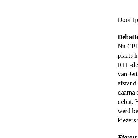
Door I
Debatt
Nu CPB-
plaats 
RTL-deb
van Jet
afstand
daarna 
debat. 
werd b
kiezer
Figuur: