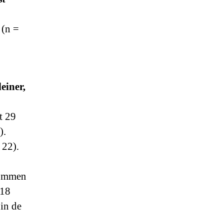
 (n =
einer,
t 29
).
 22).
lommen
 18
 in de