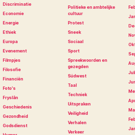
Discriminatie
Politieke en ambtelijke
Fe
Economie
cultuur
Ja
Energie
Protest
De
Ethiek
Sneek
No
Europa
Sociaal
Ok
Evenement
Sport
Se
Filmpjes
Spreekwoorden en
Au
gezegden
Filosofie
Jul
Súdwest
Financiën
Ju
Taal
Foto's
Me
Techniek
Fryslân
Apr
Uitspraken
Geschiedenis
Ma
Veiligheid
Gezondheid
Fe
Verhalen
Godsdienst
Ja
Verkeer
Humor