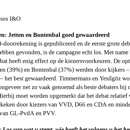
psos I&O
en: Jetten en Bontenbal goed gewaardeerd
doorrekening is gepubliceerd en de eerste grote deb
hebben gevonden, is de campagne echt los. Met name 
at heeft enig effect op de kiezersvoorkeuren. De op
ten (39%) en Bontenbal (37%) werden door kijkers –
 – het best gewaardeerd. Timmermans en Yesilgöz w
ongeveer net zo vaak genoemd als beste debaters bij d
Hierbij moet worden opgemerkt dat het debat relatief
ekeken door kiezers van VVD, D66 en CDA en minde
s van GL-PvdA en PVV.
 Los van wat u stemt, wie heeft het volgens u het be