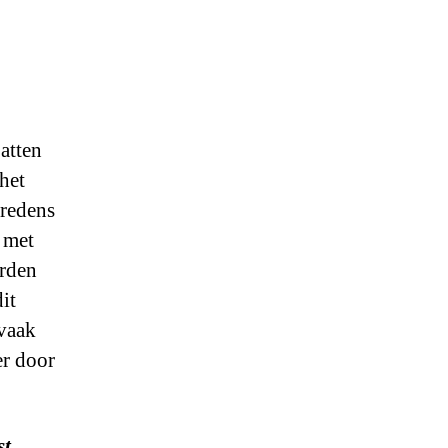
atten
het
tredens
 met
orden
it
 vaak
r door
st