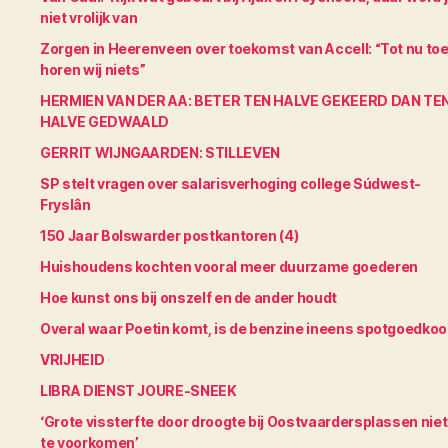
niet vrolijk van
Zorgen in Heerenveen over toekomst van Accell: “Tot nu to
horen wij niets”
HERMIEN VAN DER AA: BETER TEN HALVE GEKEERD DAN TE
HALVE GEDWAALD
GERRIT WIJNGAARDEN: STILLEVEN
SP stelt vragen over salarisverhoging college Súdwest-
Fryslân
150 Jaar Bolswarder postkantoren (4)
Huishoudens kochten vooral meer duurzame goederen
Hoe kunst ons bij onszelf en de ander houdt
Overal waar Poetin komt, is de benzine ineens spotgoedko
VRIJHEID
LIBRA DIENST JOURE-SNEEK
‘Grote vissterfte door droogte bij Oostvaardersplassen niet
te voorkomen’