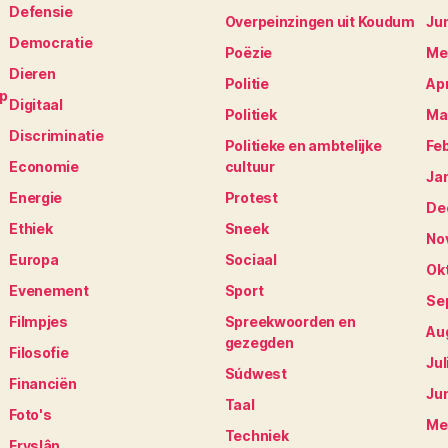
Defensie
Overpeinzingen uit Koudum
Ju
Democratie
Poëzie
Me
Dieren
Politie
Apr
op
Digitaal
Politiek
Ma
Discriminatie
Politieke en ambtelijke
Fe
Economie
cultuur
Ja
Energie
Protest
De
Ethiek
Sneek
No
Europa
Sociaal
Ok
Evenement
Sport
Se
Filmpjes
Spreekwoorden en
Au
gezegden
Filosofie
Jul
Súdwest
Financiën
Ju
Taal
Foto's
Me
Techniek
Fryslân