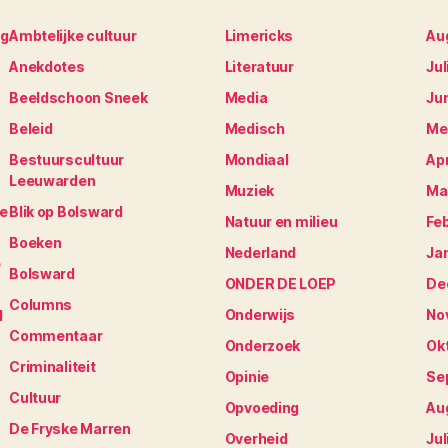
ng
Ambtelijke cultuur
Limericks
Au
Anekdotes
Literatuur
Jul
Beeldschoon Sneek
Media
Ju
Beleid
Medisch
Me
Bestuurscultuur
Mondiaal
Apr
Leeuwarden
Muziek
Ma
je
Blik op Bolsward
Natuur en milieu
Fe
Boeken
Nederland
Ja
e
Bolsward
ONDER DE LOEP
De
Columns
Onderwijs
No
N
Commentaar
Onderzoek
Ok
Criminaliteit
Opinie
Se
Cultuur
Opvoeding
Au
De Fryske Marren
Overheid
Jul