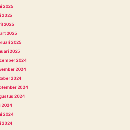
ni 2025
i 2025
il 2025
art 2025
bruari 2025
nuari 2025
cember 2024
vember 2024
tober 2024
ptember 2024
gustus 2024
i 2024
ni 2024
i 2024