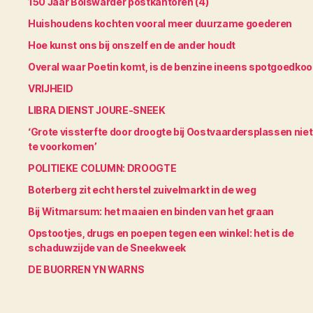
150 Jaar Bolswarder postkantoren (4)
Huishoudens kochten vooral meer duurzame goederen
Hoe kunst ons bij onszelf en de ander houdt
Overal waar Poetin komt, is de benzine ineens spotgoedko
VRIJHEID
LIBRA DIENST JOURE-SNEEK
‘Grote vissterfte door droogte bij Oostvaardersplassen niet
te voorkomen’
POLITIEKE COLUMN: DROOGTE
Boterberg zit echt herstel zuivelmarkt in de weg
Bij Witmarsum: het maaien en binden van het graan
Opstootjes, drugs en poepen tegen een winkel: het is de
schaduwzijde van de Sneekweek
DE BUORREN YN WARNS