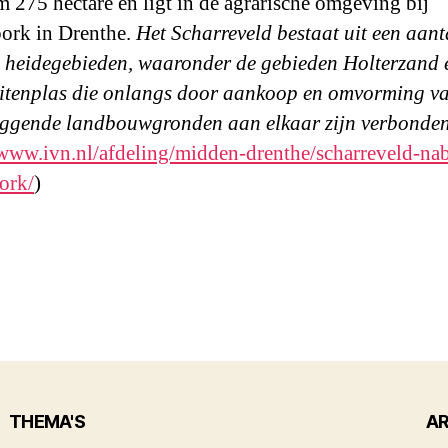
m 275 hectare en ligt in de agrarische omgeving bij
ork in Drenthe.
Het Scharreveld bestaat uit een aant
 heidegebieden, waaronder de gebieden Holterzand 
tenplas die onlangs door aankoop en omvorming v
iggende landbouwgronden aan elkaar zijn verbonden
/www.ivn.nl/afdeling/midden-drenthe/scharreveld-nab
ork/
)
THEMA'S
AR