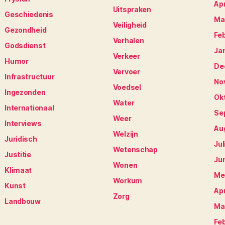
Apr
Uitspraken
Geschiedenis
Ma
Veiligheid
Gezondheid
Fe
Verhalen
Godsdienst
Ja
Verkeer
Humor
De
Vervoer
Infrastructuur
No
Voedsel
Ingezonden
Ok
Water
Internationaal
Se
Weer
Interviews
Au
Welzijn
Juridisch
Jul
Wetenschap
Justitie
Ju
Wonen
Klimaat
Me
Workum
Kunst
Apr
Zorg
Landbouw
Ma
Fe