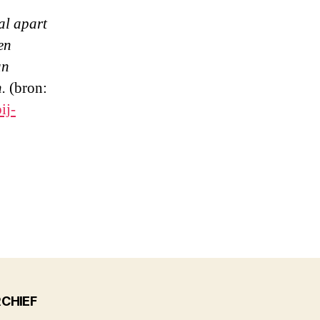
al apart
en
an
.
(bron:
ij-
CHIEF