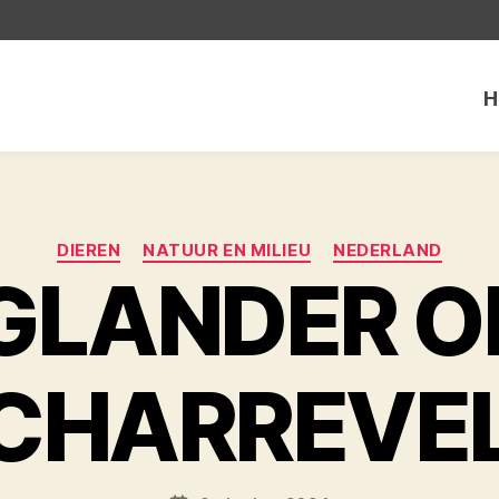
H
Categorieën
DIEREN
NATUUR EN MILIEU
NEDERLAND
LANDER O
CHARREVE