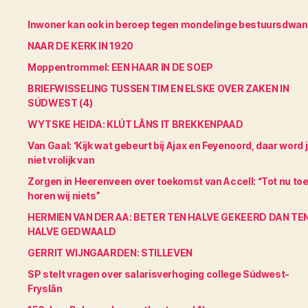
Inwoner kan ook in beroep tegen mondelinge bestuursdwa
NAAR DE KERK IN 1920
Moppentrommel: EEN HAAR IN DE SOEP
BRIEFWISSELING TUSSEN TIM EN ELSKE OVER ZAKEN IN
SÚDWEST (4)
WYTSKE HEIDA: KLÚT LÂNS IT BREKKENPAAD
Van Gaal: ‘Kijk wat gebeurt bij Ajax en Feyenoord, daar word 
niet vrolijk van
Zorgen in Heerenveen over toekomst van Accell: “Tot nu to
horen wij niets”
HERMIEN VAN DER AA: BETER TEN HALVE GEKEERD DAN TE
HALVE GEDWAALD
GERRIT WIJNGAARDEN: STILLEVEN
SP stelt vragen over salarisverhoging college Súdwest-
Fryslân