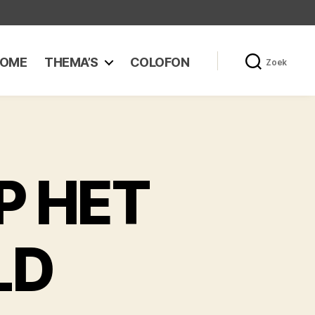
OME
THEMA’S
COLOFON
Zoek
P HET
LD