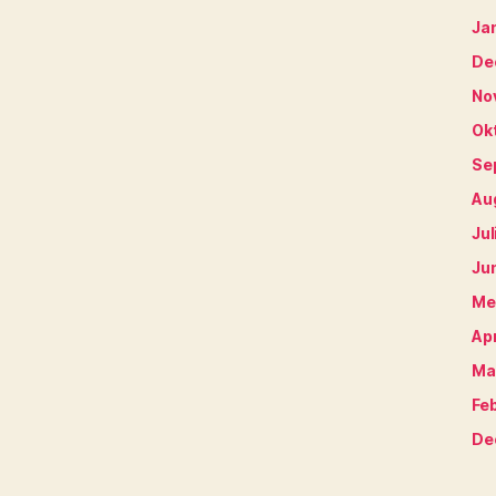
Ja
De
No
Ok
Se
Au
Jul
Ju
Me
Apr
Ma
Fe
De