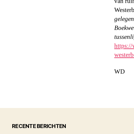
van rui
Westerb
gelegen
Boekwei
tussenl
https:/
westerb
WD
RECENTE BERICHTEN