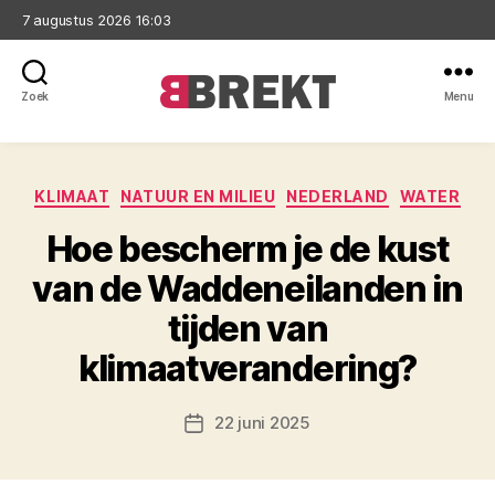
7 augustus 2026 16:03
Zoek
Menu
Brekt
Categorieën
KLIMAAT
NATUUR EN MILIEU
NEDERLAND
WATER
Hoe bescherm je de kust
van de Waddeneilanden in
tijden van
klimaatverandering?
22 juni 2025
Berichtdatum