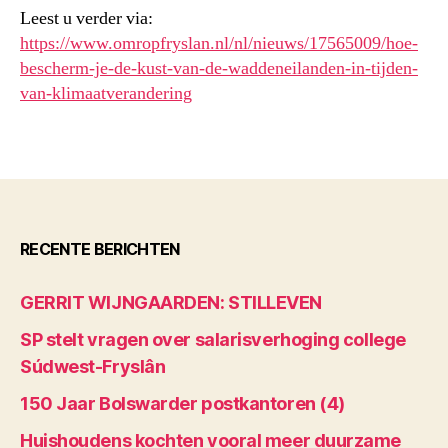
Leest u verder via:
https://www.omropfryslan.nl/nl/nieuws/17565009/hoe-
bescherm-je-de-kust-van-de-waddeneilanden-in-tijden-
van-klimaatverandering
RECENTE BERICHTEN
GERRIT WIJNGAARDEN: STILLEVEN
SP stelt vragen over salarisverhoging college
Súdwest-Fryslân
150 Jaar Bolswarder postkantoren (4)
Huishoudens kochten vooral meer duurzame