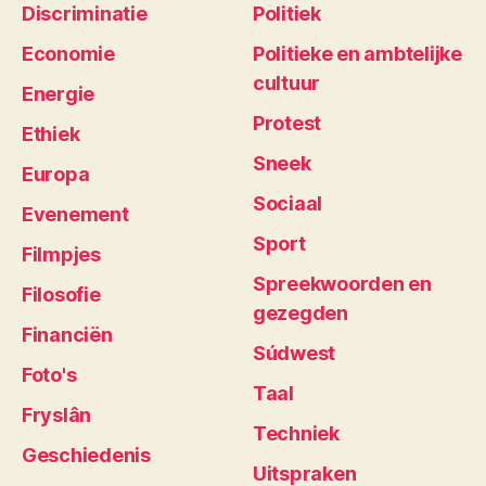
Discriminatie
Politiek
Economie
Politieke en ambtelijke
cultuur
Energie
Protest
Ethiek
Sneek
Europa
Sociaal
Evenement
Sport
Filmpjes
Spreekwoorden en
Filosofie
gezegden
Financiën
Súdwest
Foto's
Taal
Fryslân
Techniek
Geschiedenis
Uitspraken