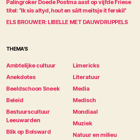
Palingroker Doede Postma aast op vijfde Friese
titel: “Ik sis altyd, hout en sâlt meitsje it ferskil”
ELS BROUWER: LIBELLE MET DAUWDRUPPELS
THEMA'S
Ambtelijke cultuur
Limericks
Anekdotes
Literatuur
Beeldschoon Sneek
Media
Beleid
Medisch
Bestuurscultuur
Mondiaal
Leeuwarden
Muziek
Blik op Bolsward
Natuur en milieu