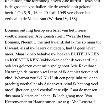
Rekelbast, “die torenhoog boven Abe uitrijst. Rekelbast
is de grootste voetballer, die de wereld ooit gekend
heeft.” Op 6, 9 , 16 en 20 april 1949 verscheen het
verhaal in de Volkskrant (Werken IV, 158).
Bomans ontving hierop een brief van het Friese
voetbalfenomeen Abe Lenstra zelf: “Waarde Heer
Bomans, Neemt U me niet kwalijk dat ik me zo maar tot
U wend, als al uw lezers dat deden, had U geen leven
meer. Maar ik heb behalve uw boeken BUITELINGEN
en KOPSTUKKEN (vakboeken dacht ik verkeerd) nu
ook iets gelezen over mijn spelgenoot Arie Rekelbast.
Nu vragen de mensen wel eens of ik dat niet vervelend
vind. Waarom zou ik? Nu U uit een potje inkt zulk een
prachtig voetballer als Arie tovert, vind ik het nog veel
moeilijker een goed voetballer te zijn. Laat de mensen
dus maar kletsen en lachen. Ik lach graag mee. Van
Heerenvener tot Haarlemmer, uw w.g. Abe Lenstra.”