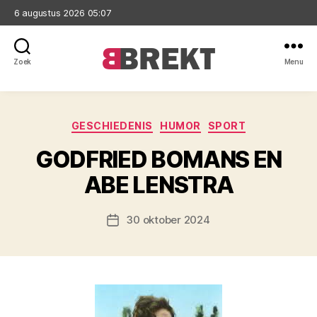
6 augustus 2026 05:07
Zoek
Menu
Brekt
Categorieën
GESCHIEDENIS
HUMOR
SPORT
GODFRIED BOMANS EN
ABE LENSTRA
30 oktober 2024
Berichtdatum