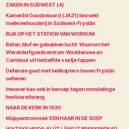
ZAKEN IN SÚDWEST (4)
Kamerlid Goudzwaard (JA21) bezoekt
melkveehouderij in Súdwest-Fryslân
BLIK OP HET STATION VAN WORKUM
Beton, bluf en gebakken lucht: Waarom het
Werelderfgoedcentrum Waddenzee en
Cambuur uit hetzelfde vaatje tappen
Defensie gaat met helikopters boven Fryslân
oefenen
Inwoner kan ook in beroep tegen mondelinge
bestuursdwang
NAAR DE KERK IN 1920
Moppentrommel: EEN HAAR IN DE SOEP
WYTSKE HEIDA: KLÚT LÂNS IT BREKKENPAAD