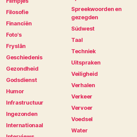
Filmpjes
Spreekwoorden en
Filosofie
gezegden
Financiën
Súdwest
Foto's
Taal
Fryslân
Techniek
Geschiedenis
Uitspraken
Gezondheid
Veiligheid
Godsdienst
Verhalen
Humor
Verkeer
Infrastructuur
Vervoer
Ingezonden
Voedsel
Internationaal
Water
Interviews